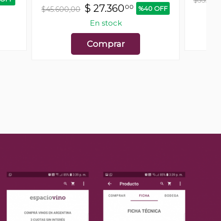
$
27.360
00
%40 OFF
$45.600,00
En stock
Comprar