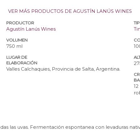
VER MÁS PRODUCTOS DE AGUSTÍN LANÚS WINES
PRODUCTOR
TI
Agustín Lanús Wines
Ti
VOLUMEN
CO
750 ml
10
LUGAR DE
ALT
ELABORACIÓN
27
Valles Calchaquies, Provincia de Salta, Argentina.
CR
BA
12
ro
s las uvas. Fermentación espontanea con levaduras nativa