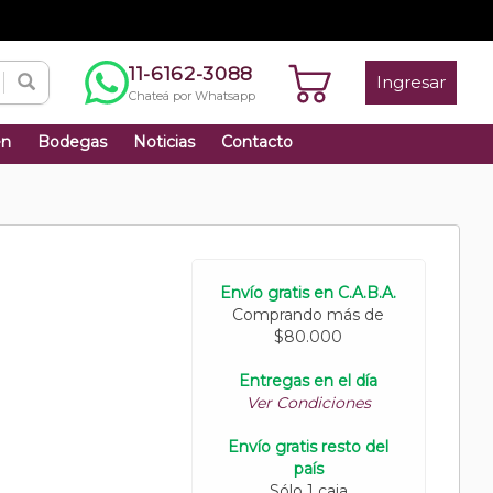
11-6162-3088
Ingresar
Chateá por Whatsapp
én
Bodegas
Noticias
Contacto
Envío gratis en C.A.B.A.
Comprando más de
$80.000
Entregas en el día
Ver Condiciones
Envío gratis resto del
país
Sólo 1 caja