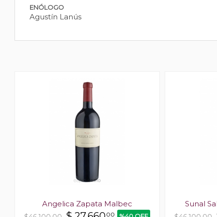
ENÓLOGO
Agustín Lanús
c
Angelica Zapata Malbec
Sunal Sa
$
27.660
00
%40 OFF
$46.100,00
$46.100,00