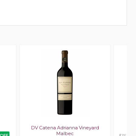
DV Catena Adrianna Vineyard
Malbec
 OFF
$35.000