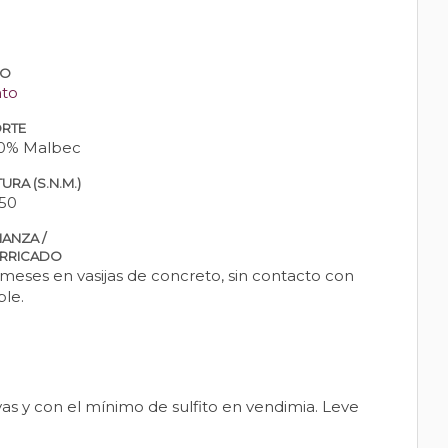
PO
nto
RTE
0% Malbec
URA (S.N.M.)
50
IANZA /
RRICADO
 meses en vasijas de concreto, sin contacto con
ble.
s y con el mínimo de sulfito en vendimia. Leve