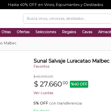
Hasta 40% OFF en Vinos, Espumantes y Destilados
Otras
Ofertas
Selecciones
Regalos
Cavas
Almac
tao Malbec
Sunal Salvaje Luracatao Malbec
Favoritos
$46.100,00
$
27.660
00
%40 OFF
Ver cuotas
5% OFF
con transferencia
En stock