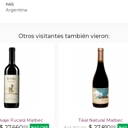
PAÍS
Argentina
Otros visitantes también vieron:
lvaje Pucará Malbec
Tikal Natural Malbec
$
27.660
$
27.810
00
00
%40 OFF
%40
$46.350,00