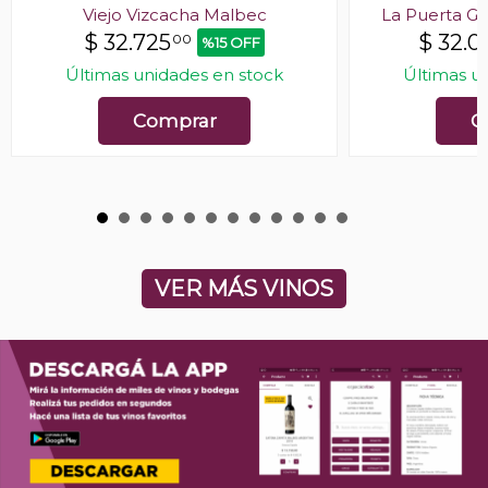
Viejo Vizcacha Malbec
La Puerta G
$
32.725
$
32.0
00
%15 OFF
Últimas unidades en stock
Últimas u
Comprar
C
VER MÁS VINOS