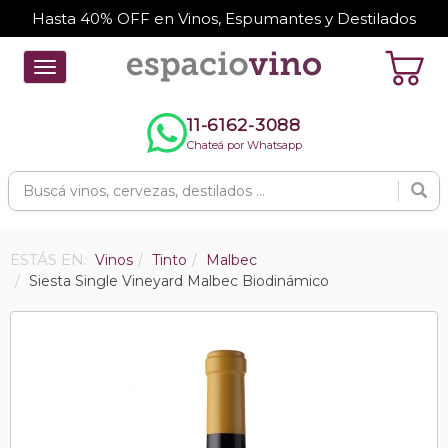
Hasta 40% OFF en Vinos, Espumantes y Destilados
Toggle
navigation
11-6162-3088
Chateá por Whatsapp
ESTÁS EN:
Vinos
Tinto
Malbec
Siesta Single Vineyard Malbec Biodinámico