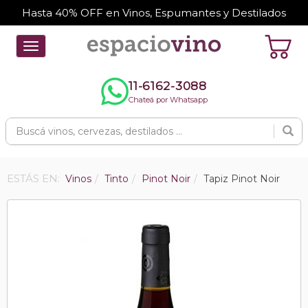
Hasta 40% OFF en Vinos, Espumantes y Destilados
Toggle
navigation
11-6162-3088
Chateá por Whatsapp
ESTÁS EN:
Vinos
Tinto
Pinot Noir
Tapiz Pinot Noir