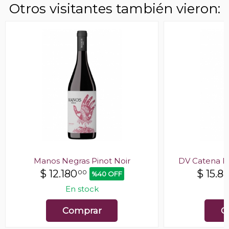
Otros visitantes también vieron:
Manos Negras Pinot Noir
DV Catena Pi
$
12.180
$
15.8
00
%40 OFF
En stock
E
Comprar
C