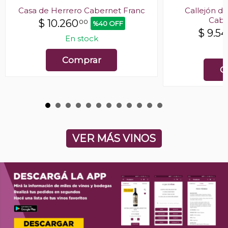
Casa de Herrero Cabernet Franc
Callejón d
Cabe
$
10.260
00
%40 OFF
$
9.5
En stock
E
Comprar
C
VER MÁS VINOS