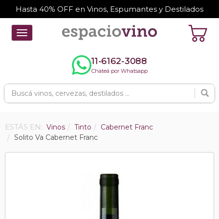
Hasta 40% OFF en Vinos, Espumantes y Destilados
Toggle
navigation
11-6162-3088
Chateá por Whatsapp
ESTÁS EN:
Vinos
Tinto
Cabernet Franc
Solito Va Cabernet Franc