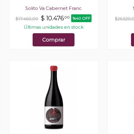
Solito Va Cabernet Franc
$
10.476
00
%40 OFF
$17.460,00
$26.520,
Últimas unidades en stock
Comprar