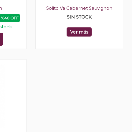
n
Solito Va Cabernet Sauvignon
SIN STOCK
%40 OFF
 stock
Ver más