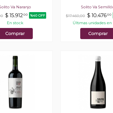
Solito Va Naranjo
Solito Va Semilló
$
15.912
$
10.476
00
00
%40 OFF
00
$17.460,00
En stock
Últimas unidades en
Comprar
Comprar