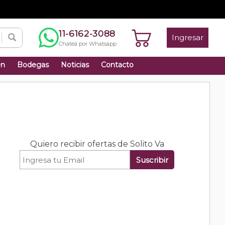
11-6162-3088
Ingresar
Chateá por Whatsapp
én
Bodegas
Noticias
Contacto
Quiero recibir ofertas de Solito Va
Suscribir