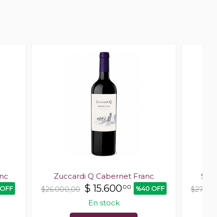
anc
Zuccardi Q Cabernet Franc
Stel
$
15.600
00
 OFF
%40 OFF
$26.000,00
$27.00
En stock