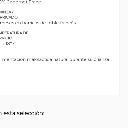
0% Cabernet Franc
IANZA /
RRICADO
 meses en barricas de roble francés.
MPERATURA DE
RVICIO
° a 18° C
rmentación maloláctica natural durante su crianza
 esta selección: