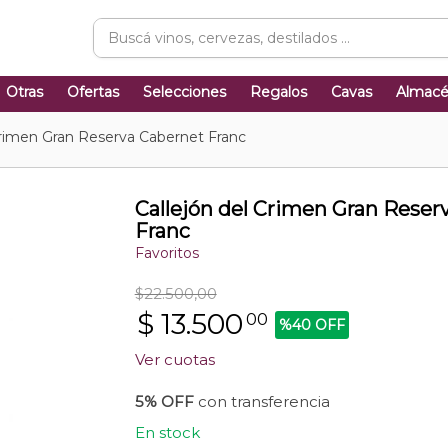
Otras
Ofertas
Selecciones
Regalos
Cavas
Almac
Crimen Gran Reserva Cabernet Franc
Callejón del Crimen Gran Reser
Franc
Favoritos
$22.500,00
$
13.500
00
%40 OFF
Ver cuotas
5% OFF
con transferencia
En stock