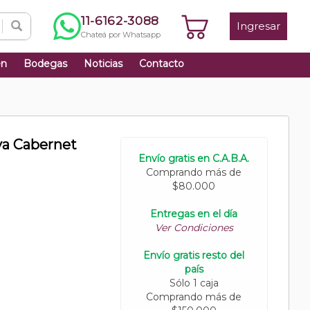
11-6162-3088
Ingresar
Chateá por Whatsapp
én
Bodegas
Noticias
Contacto
va Cabernet
Envío gratis en C.A.B.A.
Comprando más de
$80.000
Entregas en el día
Ver Condiciones
Envío gratis resto del
país
Sólo 1 caja
Comprando más de