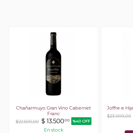
Chañarmuyo Gran Vino Cabernet
Joffre e Hi
Franc
$23.000,00
$
13.500
00
%40 OFF
$22.500,00
En stock