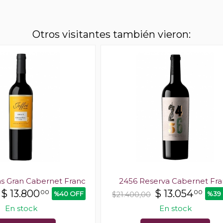
Otros visitantes también vieron:
jas Gran Cabernet Franc
2456 Reserva Cabernet Fr
$
13.800
$
13.054
00
00
%40 OFF
%39
$21.400,00
En stock
En stock