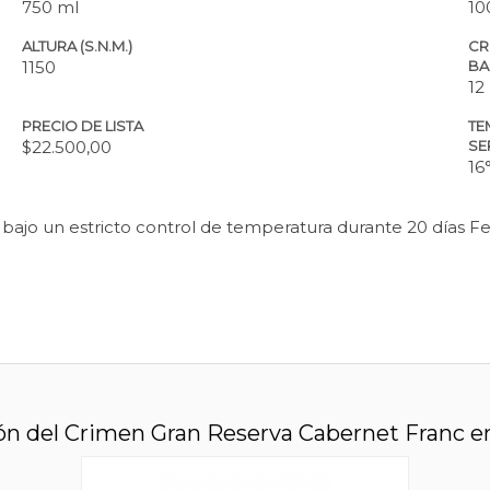
750 ml
10
ALTURA (S.N.M.)
CR
1150
BA
12
PRECIO DE LISTA
TE
$22.500,00
SE
16
bajo un estricto control de temperatura durante 20 días Fe
ón del Crimen Gran Reserva Cabernet Franc en