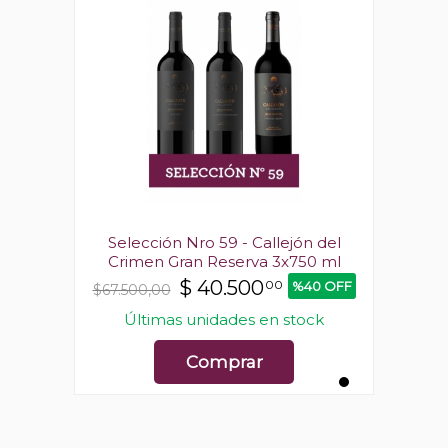
n del
Selección Nro 59 - Callejón del
Sele
0 ml
Crimen Gran Reserva 3x750 ml
Cri
$
40.500
00
0 OFF
%40 OFF
$67.500,00
$67.5
ck
Últimas unidades en stock
Ú
Comprar