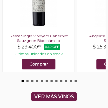
Siesta Single Vineyard Cabernet
Angelica 
Sauvignon Biodinámico
S
$
29.400
$
25.3
00
%40 OFF
Últimas unidades en stock
E
Comprar
C
VER MÁS VINOS