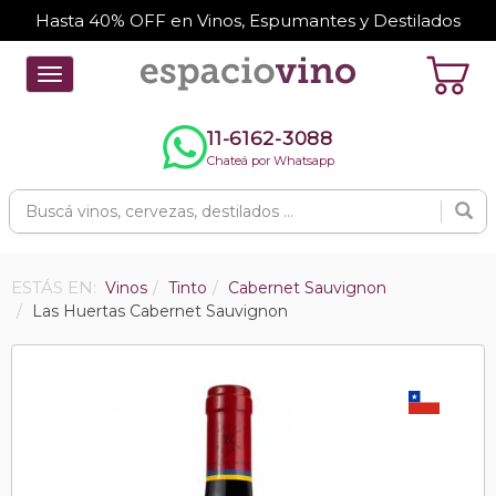
Hasta 40% OFF en Vinos, Espumantes y Destilados
Toggle
navigation
11-6162-3088
Chateá por Whatsapp
ESTÁS EN:
Vinos
Tinto
Cabernet Sauvignon
Las Huertas Cabernet Sauvignon