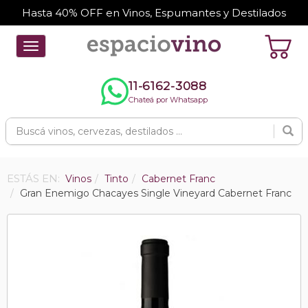
Hasta 40% OFF en Vinos, Espumantes y Destilados
Toggle
navigation
11-6162-3088
Chateá por Whatsapp
ESTÁS EN:
Vinos
Tinto
Cabernet Franc
Gran Enemigo Chacayes Single Vineyard Cabernet Franc