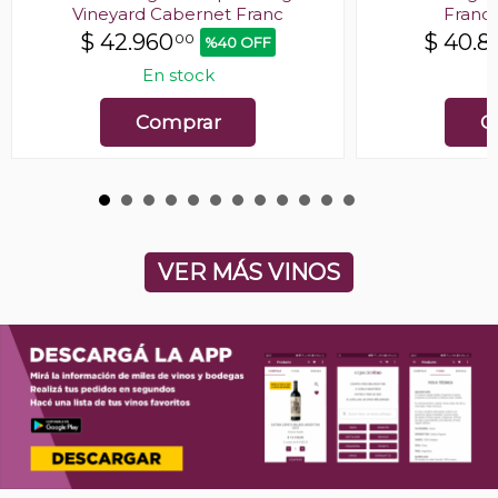
Vineyard Cabernet Franc
Franc
$
42.960
$
40.8
00
%40 OFF
En stock
E
Comprar
C
VER MÁS VINOS