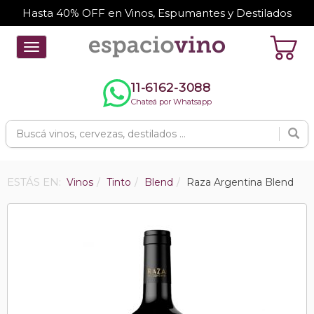
Hasta 40% OFF en Vinos, Espumantes y Destilados
Toggle
navigation
11-6162-3088
Chateá por Whatsapp
ESTÁS EN:
Vinos
Tinto
Blend
Raza Argentina Blend