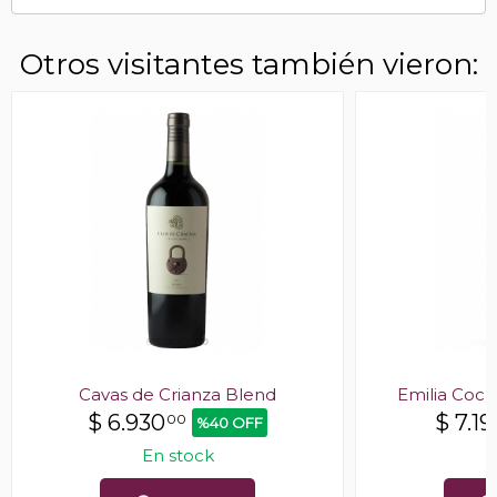
Otros visitantes también vieron:
Cavas de Crianza Blend
Emilia Cockt
$
6.930
$
7.19
00
%40 OFF
En stock
E