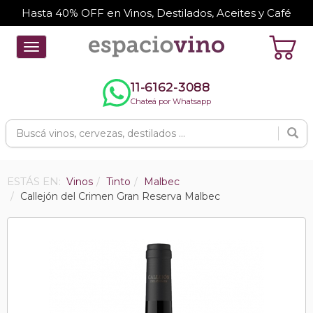
Hasta 40% OFF en Vinos, Destilados, Aceites y Café
Toggle
navigation
11-6162-3088
Chateá por Whatsapp
ESTÁS EN:
Vinos
Tinto
Malbec
Callejón del Crimen Gran Reserva Malbec