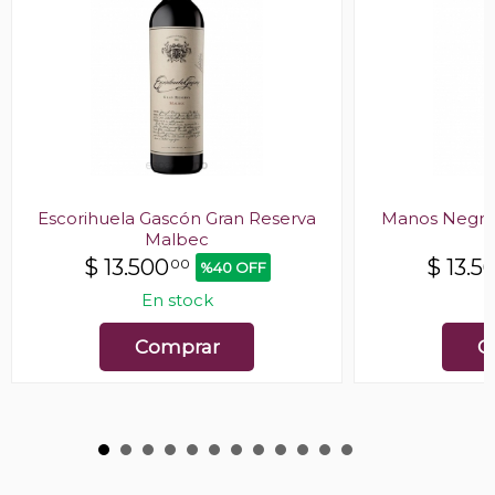
Escorihuela Gascón Gran Reserva
Manos Negras
Malbec
$
13.500
$
13.5
00
%40 OFF
En stock
E
Comprar
C