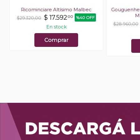
Ricominciare Altísimo Malbec
Gouguenheim
M
$
17.592
00
%40 OFF
$29.320,00
$28.960,00
En stock
Comprar