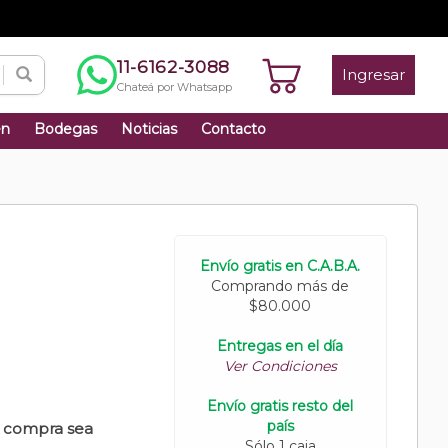
11-6162-3088
Ingresar
Chateá por Whatsapp
én
Bodegas
Noticias
Contacto
Envío gratis en C.A.B.A.
Comprando más de
$80.000
Entregas en el día
Ver Condiciones
Envío gratis resto del
país
u compra sea
Sólo 1 caja