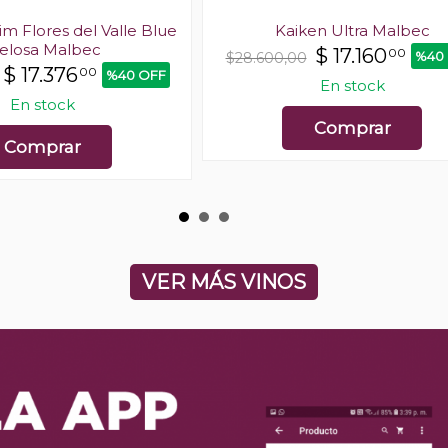
 Flores del Valle Blue
Kaiken Ultra Malbec
elosa Malbec
$
17.160
00
%40
$28.600,00
$
17.376
00
%40 OFF
En stock
En stock
Comprar
Comprar
VER MÁS VINOS