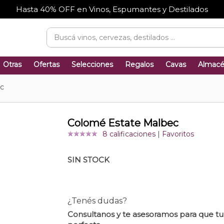
Hasta 40% OFF en Vinos, Espumantes y Destilados
Otras
Ofertas
Selecciones
Regalos
Cavas
Almac
c
Colomé Estate Malbec
8 calificaciones
|
Favoritos
SIN STOCK
¿Tenés dudas?
Consultanos y te asesoramos para que t