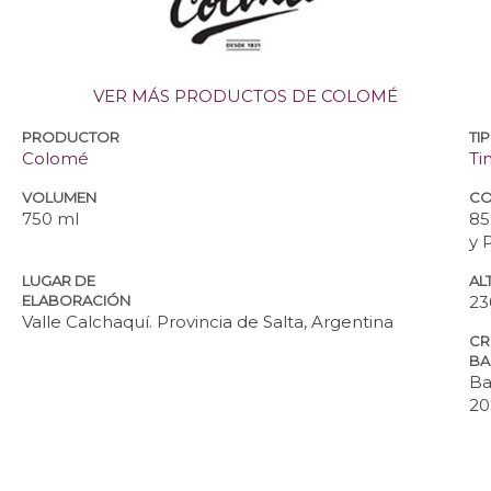
VER MÁS PRODUCTOS DE COLOMÉ
PRODUCTOR
TI
Colomé
Ti
VOLUMEN
CO
750 ml
85
y 
LUGAR DE
ALT
ELABORACIÓN
23
Valle Calchaquí. Provincia de Salta, Argentina
CR
BA
Ba
20