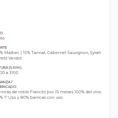
PO
nto
RTE
% Malbec | 15% Tannat, Cabernet Sauvignon, Syrah
Petit Verdot
URA (S.N.M.)
00 a 3100
IANZA /
RRICADO
rricas de roble Francés por 15 meses 100% del vino.
% 1º Uso y 80% barricas con uso.