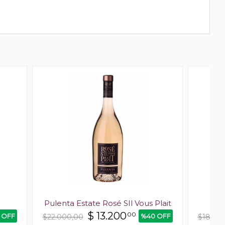
Pulenta Estate Rosé SIl Vous Plait
$
13.200
00
 OFF
%40 OFF
$22.000,00
$18.00