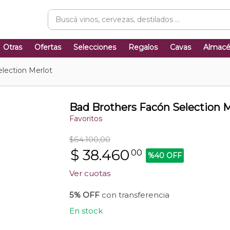
Otras
Ofertas
Selecciones
Regalos
Cavas
Almac
lection Merlot
Bad Brothers Facón Selection M
Favoritos
$64.100,00
$
38.460
00
%40 OFF
Ver cuotas
5% OFF
con transferencia
En stock