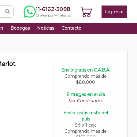
11-6162-3088
Ingresar
Chateá por Whatsapp
én
Bodegas
Noticias
Contacto
erlot
Envío gratis en C.A.B.A.
Comprando más de
$80.000
Entregas en el día
Ver Condiciones
Envío gratis resto del
país
Sólo 1 caja
Comprando más de