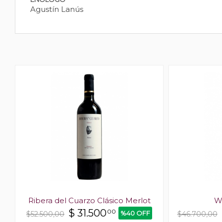
Agustín Lanús
Ribera del Cuarzo Clásico Merlot
W
$
31.500
00
%40 OFF
$52.500,00
$46.700,00