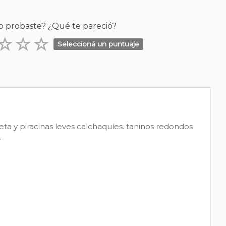
o probaste? ¿Qué te pareció?
Seleccioná un puntuaje
ta y piracinas leves calchaquíes. taninos redondos
.