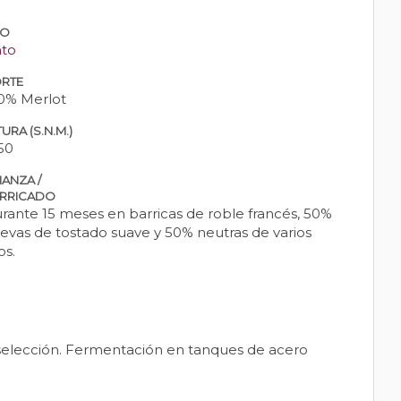
PO
nto
RTE
0% Merlot
URA (S.N.M.)
50
IANZA /
RRICADO
rante 15 meses en barricas de roble francés, 50%
evas de tostado suave y 50% neutras de varios
os.
selección. Fermentación en tanques de acero