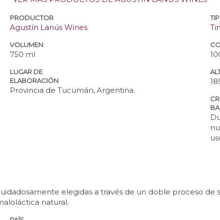
PRODUCTOR
TI
Agustín Lanús Wines
Ti
VOLUMEN
CO
750 ml
10
LUGAR DE
ALT
ELABORACIÓN
18
Provincia de Tucumán, Argentina.
CR
BA
Du
nu
us
cuidadosamente elegidas a través de un doble proceso de 
aloláctica natural.
PAÍS