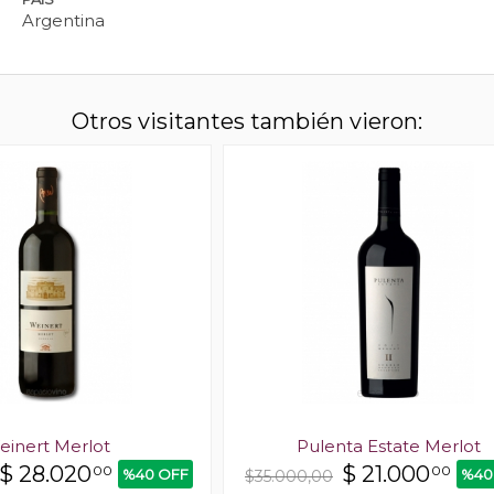
Argentina
Otros visitantes también vieron:
einert Merlot
Pulenta Estate Merlot
$
28.020
$
21.000
00
00
%40 OFF
%40
$35.000,00