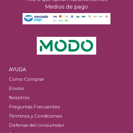
Medios de pago
Ribera del Cu
$
31.5
E
AYUDA
Como Comprar
C
Envíos
Nosotros
Preguntas Frecuentes
Términos y Condiciones
Defensa del consumidor