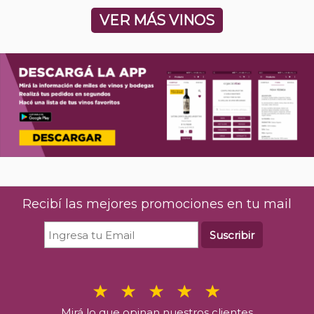
VER MÁS VINOS
Bad Brothers Facón Selection
Wein
Merlot
$
28.0
$
38.460
00
%40 OFF
E
En stock
Recibí las mejores promociones en tu mail
C
Comprar
Suscribir
Mirá lo que opinan nuestros clientes