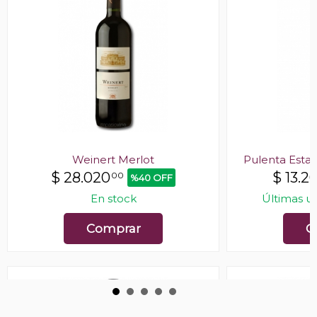
Weinert Merlot
Pulenta Estate
$
28.020
$
13.2
00
%40 OFF
En stock
Últimas u
Comprar
C