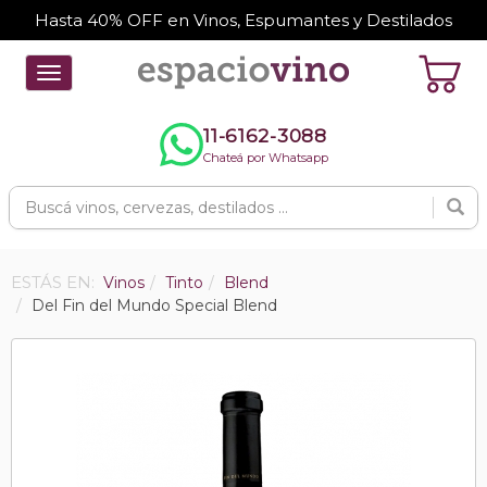
Hasta 40% OFF en Vinos, Espumantes y Destilados
Toggle
navigation
11-6162-3088
Chateá por Whatsapp
ESTÁS EN:
Vinos
Tinto
Blend
Del Fin del Mundo Special Blend