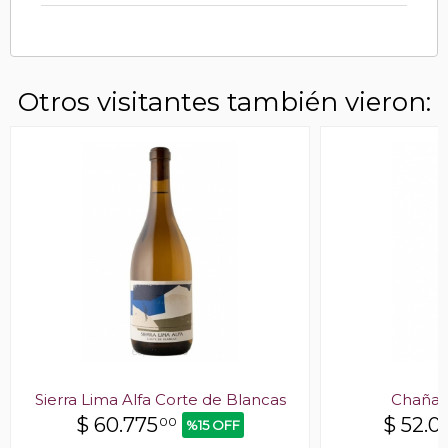
Otros visitantes también vieron:
Sierra Lima Alfa Corte de Blancas
Chañar
$
60.775
$
52.0
00
%15 OFF