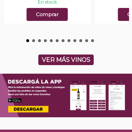
En stock
E
Comprar
C
VER MÁS VINOS