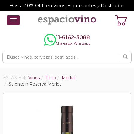
Hasta 40% OFF en Vinos, Espumantes y Destilados
Toggle
navigation
11-6162-3088
Chateá por Whatsapp
ESTÁS EN:
Vinos
Tinto
Merlot
Salentein Reserva Merlot