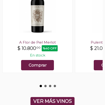
A Flor de Piel Merlot
Pulenta
$
10.800
$
21.0
00
%40 OFF
En stock
E
Comprar
C
VER MÁS VINOS