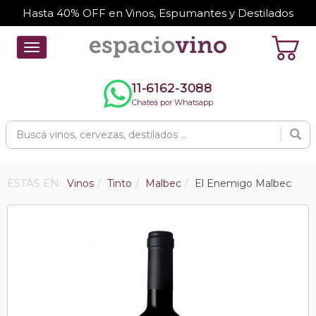
Hasta 40% OFF en Vinos, Espumantes y Destilados
Toggle
navigation
11-6162-3088
Chateá por Whatsapp
ESTÁS EN:
Vinos
Tinto
Malbec
El Enemigo Malbec