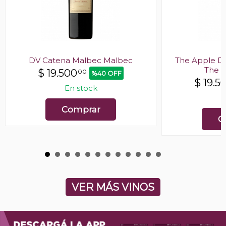
DV Catena Malbec Malbec
The Apple Do
The 
$
19.500
00
%40 OFF
$
19.5
En stock
E
Comprar
C
VER MÁS VINOS