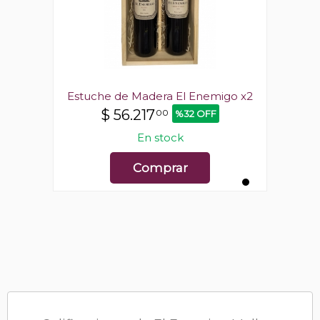
igo x2
Estuche de Madera El Enemigo x2
Estuc
$
56.217
00
%32 OFF
En stock
Comprar