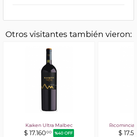
Otros visitantes también vieron:
Kaiken Ultra Malbec
Ricominciar
$
17.160
$
17.5
00
%40 OFF