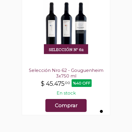
nheim
Selección Nro 62 - Gouguenheim
Sele
3x750 ml
$
45.475
00
%40 OFF
En stock
Comprar