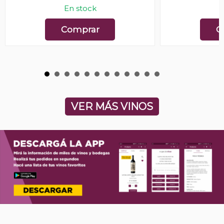
En stock
E
Comprar
C
VER MÁS VINOS