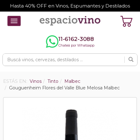
Hasta 40% OFF en Vinos, Espumantes y Destilados
Toggle
navigation
11-6162-3088
Chateá por Whatsapp
ESTÁS EN:
Vinos
Tinto
Malbec
Gouguenheim Flores del Valle Blue Melosa Malbec