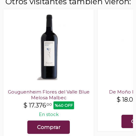
Otros visitantes también vieron:
Gouguenheim Flores del Valle Blue
De Moño Ro
Melosa Malbec
$
18.0
$
17.376
00
%40 OFF
E
En stock
C
Comprar