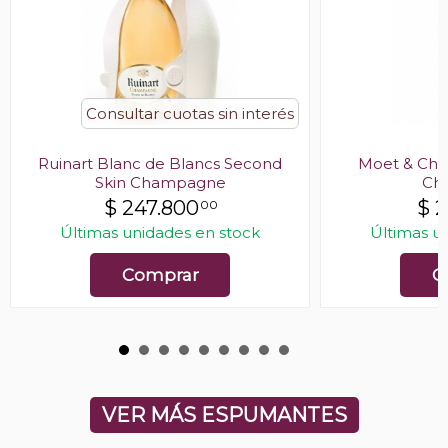
Consultar cuotas sin interés
Ruinart Blanc de Blancs Second
Moet & Cha
Skin Champagne
Ch
$
247.800
$
2
00
Últimas unidades en stock
Últimas u
Comprar
C
VER MÁS ESPUMANTES