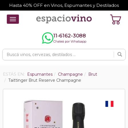
Hasta 40% OFF en Vinos, Espumantes y Destilados
Toggle
navigation
11-6162-3088
Chateá por Whatsapp
ESTÁS EN:
Espumantes
Champagne
Brut
Taittinger Brut Reserve Champagne