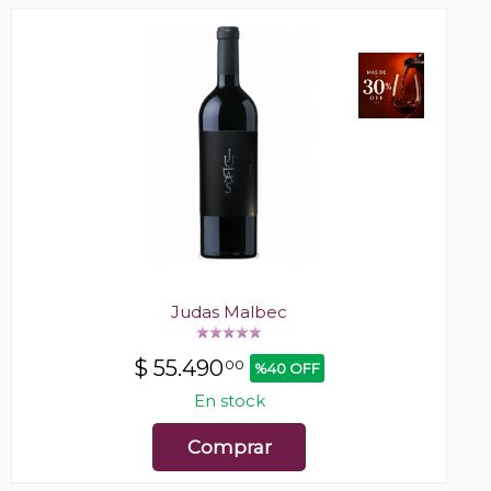
Judas Malbec
$
55.490
00
%40 OFF
En stock
Comprar