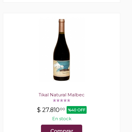
Tikal Natural Malbec
$
27.810
00
%40 OFF
En stock
Comprar