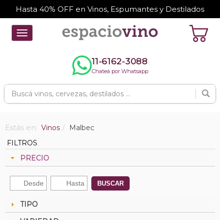
Hasta 40% OFF en Vinos, Espumantes y Destilados
Toggle
navigation
11-6162-3088
Chateá por Whatsapp
Estás en:
Vinos
Malbec
FILTROS
PRECIO
BUSCAR
TIPO