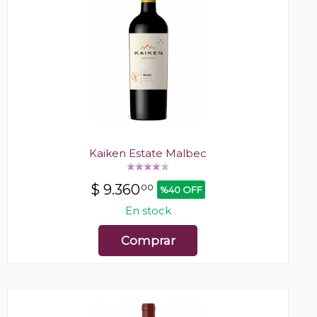
Kaiken Estate Malbec
$
9.360
00
%40 OFF
En stock
Comprar