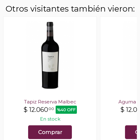
Otros visitantes también vieron:
Tapiz Reserva Malbec
Aguma R
$
12.060
$
12.0
00
%40 OFF
En stock
E
Comprar
C