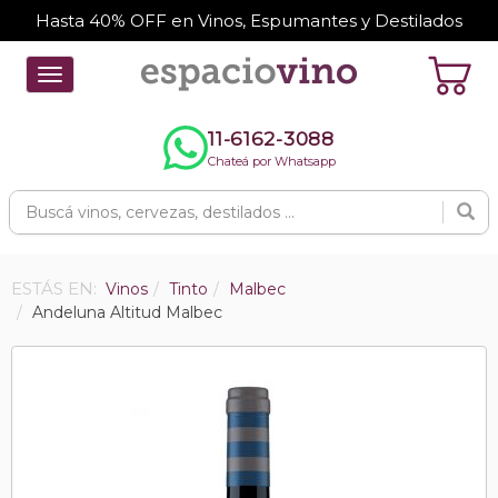
Hasta 40% OFF en Vinos, Espumantes y Destilados
Toggle
navigation
11-6162-3088
Chateá por Whatsapp
ESTÁS EN:
Vinos
Tinto
Malbec
Andeluna Altitud Malbec