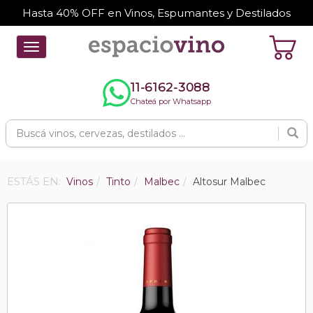
Hasta 40% OFF en Vinos, Espumantes y Destilados
Toggle
navigation
11-6162-3088
Chateá por Whatsapp
ESTÁS EN:
Vinos
Tinto
Malbec
Altosur Malbec