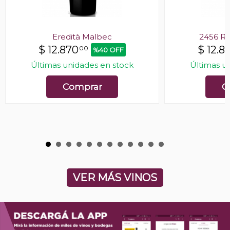
Eredità Malbec
2456 R
$
12.870
$
12.8
00
%40 OFF
Últimas unidades en stock
Últimas u
Comprar
C
VER MÁS VINOS