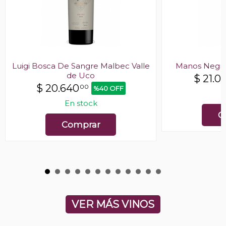
Luigi Bosca De Sangre Malbec Valle
Manos Negra
de Uco
$
21.0
$
20.640
00
%40 OFF
E
En stock
C
Comprar
VER MÁS VINOS