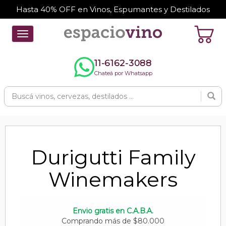
Hasta 40% OFF en Vinos, Espumantes y Destilados
Toggle
navigation
11-6162-3088
Chateá por Whatsapp
Durigutti Family
Winemakers
Envio gratis en C.A.B.A.
Comprando más de $80.000