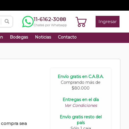
11-6162-3088
Ingresar
Chateá por Whatsapp
én
Bodegas
Noticias
Contacto
Envío gratis en C.A.B.A.
Comprando más de
$80.000
Entregas en el día
Ver Condiciones
Envío gratis resto del
país
u compra sea
Sólo 1 caja