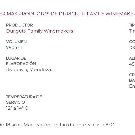
ER MÁS PRODUCTOS DE DURIGUTTI FAMILY WINEMAKE
PRODUCTOR
TI
Durigutti Family Winemakers
Ti
VOLUMEN
CO
750 ml
10
LUGAR DE
ALT
ELABORACIÓN
45
Rivadavia, Mendoza.
CR
BA
En
TEMPERATURA DE
SERVICIO
12º a 14º C
18 kilos. Maceración: en frio durante 5 días a 8°C.