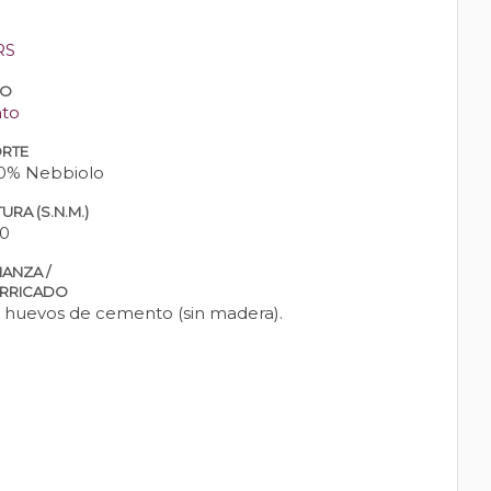
RS
PO
nto
RTE
0% Nebbiolo
URA (S.N.M.)
0
IANZA /
RRICADO
 huevos de cemento (sin madera).