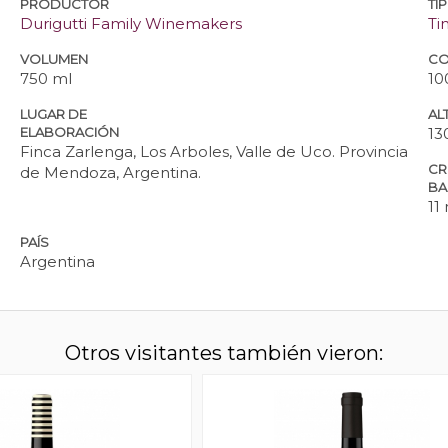
PRODUCTOR
TI
Durigutti Family Winemakers
Ti
VOLUMEN
CO
750 ml
10
LUGAR DE
ALT
ELABORACIÓN
13
Finca Zarlenga, Los Arboles, Valle de Uco. Provincia
CR
de Mendoza, Argentina.
BA
11
PAÍS
Argentina
Otros visitantes también vieron: