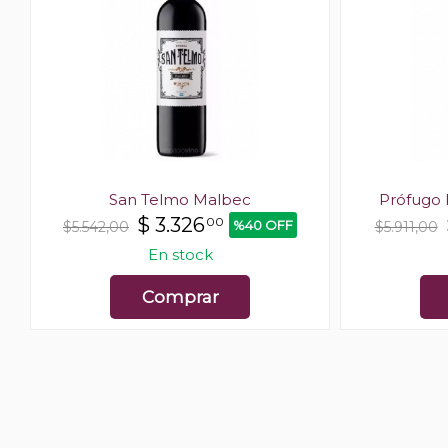
San Telmo Malbec
Prófugo 
$
3.326
00
%40 OFF
$5.542,00
$5.911,00
En stock
Comprar