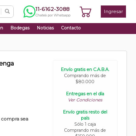
11-6162-3088
Ingresar
Chateá por Whatsapp
én
Bodegas
Noticias
Contacto
lenga
Envío gratis en C.A.B.A.
Comprando más de
$80.000
Entregas en el día
Ver Condiciones
Envío gratis resto del
país
u compra sea
Sólo 1 caja
Comprando más de