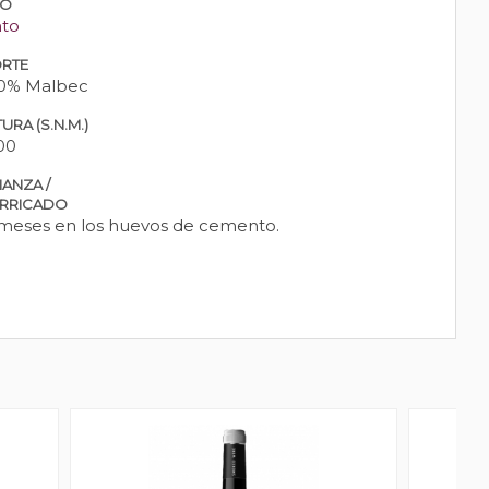
PO
nto
RTE
0% Malbec
URA (S.N.M.)
00
IANZA /
RRICADO
 meses en los huevos de cemento.