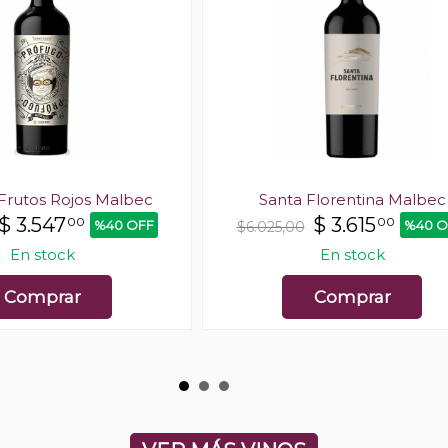
Frutos Rojos Malbec
Santa Florentina Malbec
$
3.547
$
3.615
00
00
%40 OFF
%40 O
$6.025,00
En stock
En stock
Comprar
Comprar