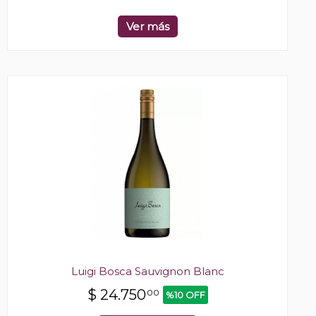
Ver más
Luigi Bosca Sauvignon Blanc
$
24.750
00
%10 OFF