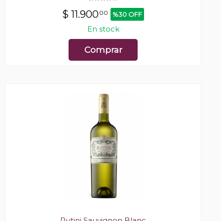
$
11.900
00
%30 OFF
En stock
Comprar
Rutini Sauvignon Blanc