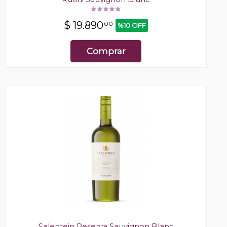
$
19.890
00
%10 OFF
Comprar
Salentein Reserva Sauvignon Blanc