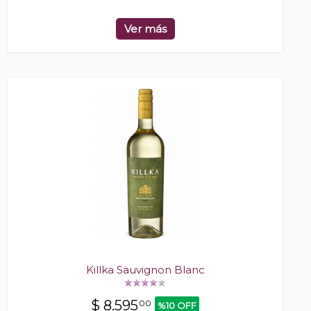
Ver más
Killka Sauvignon Blanc
$
8.595
00
%10 OFF