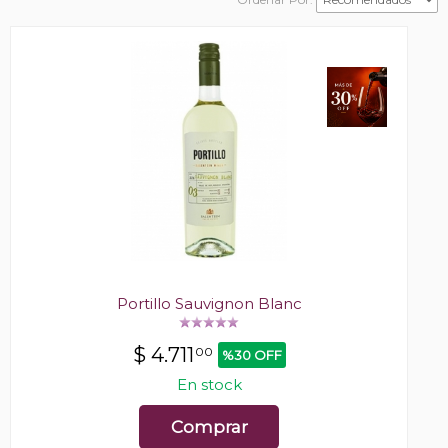
Portillo Sauvignon Blanc
$
4.711
00
%30 OFF
En stock
Comprar