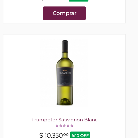
Comprar
Trumpeter Sauvignon Blanc
$
10.350
00
%10 OFF