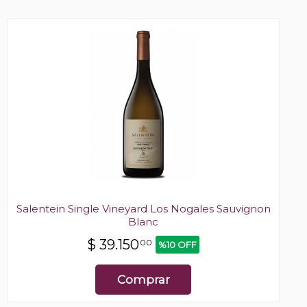
Salentein Single Vineyard Los Nogales Sauvignon
Blanc
$
39.150
00
%10 OFF
Comprar