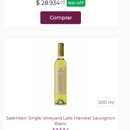
$
28.934
00
%10 OFF
Comprar
500 ml
Salentein Single Vineyard Late Harvest Sauvignon
Blanc