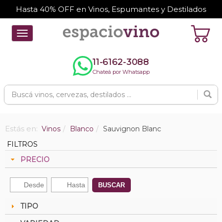
Hasta 40% OFF en Vinos, Espumantes y Destilados
Toggle
navigation
11-6162-3088
Chateá por Whatsapp
Estás en:
Vinos
Blanco
Sauvignon Blanc
FILTROS
PRECIO
BUSCAR
TIPO