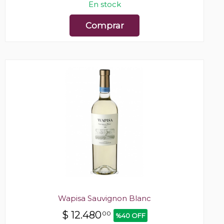
En stock
Comprar
Wapisa Sauvignon Blanc
$
12.480
00
%40 OFF