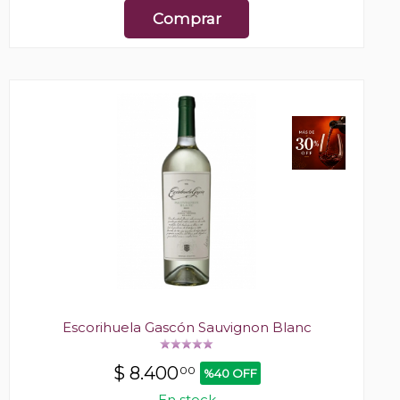
Comprar
Escorihuela Gascón Sauvignon Blanc
$
8.400
00
%40 OFF
En stock