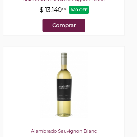
$
13.140
00
%10 OFF
Comprar
Alambrado Sauvignon Blanc