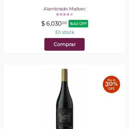
Alambrado Malbec
$
6.030
00
%40 OFF
En stock
Comprar