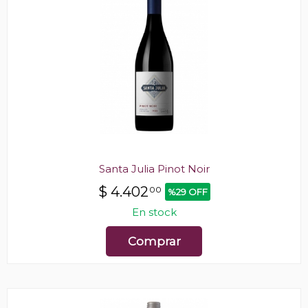
Santa Julia Pinot Noir
$
4.402
00
%29 OFF
En stock
Comprar