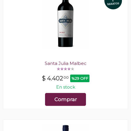
Santa Julia Malbec
$
4.402
00
%29 OFF
En stock
Comprar