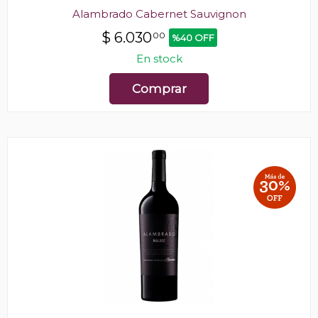
Alambrado Cabernet Sauvignon
$
6.030
00
%40 OFF
En stock
Comprar