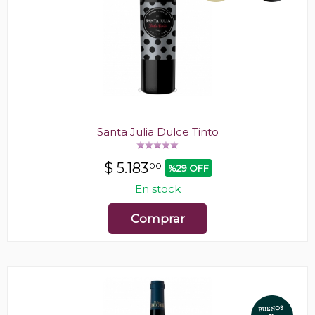
Santa Julia Dulce Tinto
$
5.183
00
%29 OFF
En stock
Comprar