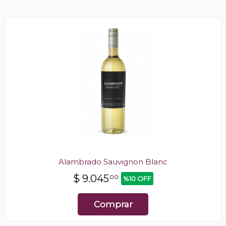
Alambrado Sauvignon Blanc
$
9.045
00
%10 OFF
Comprar