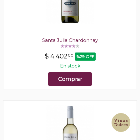
Santa Julia Chardonnay
$
4.402
00
%29 OFF
En stock
Comprar