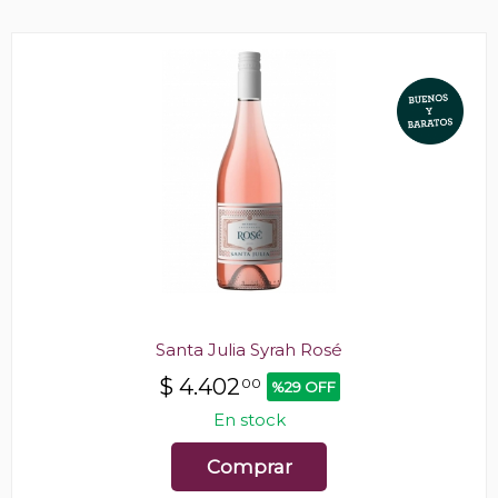
Santa Julia Syrah Rosé
$
4.402
00
%29 OFF
En stock
Comprar