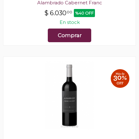
Alambrado Cabernet Franc
$
6.030
00
%40 OFF
En stock
Comprar