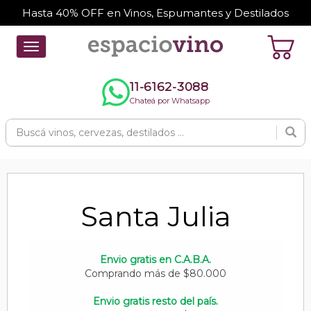
Hasta 40% OFF en Vinos, Espumantes y Destilados
Toggle
navigation
11-6162-3088
Chateá por Whatsapp
Santa Julia
Envio gratis en C.A.B.A.
Comprando más de $80.000
Envio gratis resto del país.