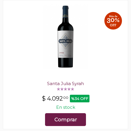
Santa Julia Syrah
$
4.092
00
%34 OFF
En stock
Comprar