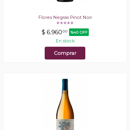
Flores Negras Pinot Noir
$
6.960
00
%40 OFF
En stock
Comprar