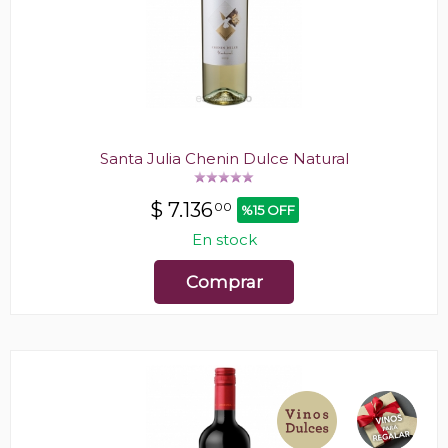
Santa Julia Chenin Dulce Natural
$
7.136
00
%15 OFF
En stock
Comprar