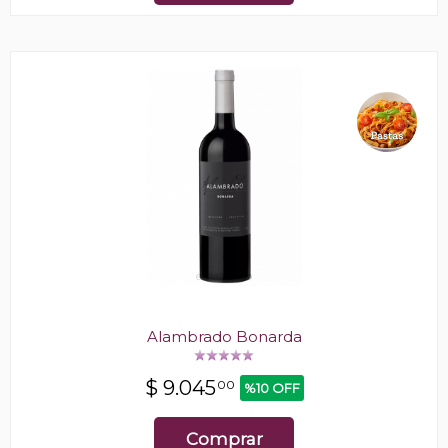
Alambrado Bonarda
$
9.045
00
%10 OFF
Comprar