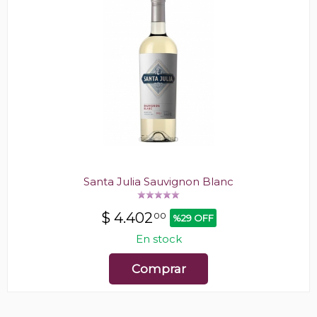
Santa Julia Sauvignon Blanc
$
4.402
00
%29 OFF
En stock
Comprar