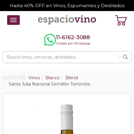
Hasta 40% OFF en Vinos, Espumantes y Destilados
Toggle
navigation
11-6162-3088
Chateá por Whatsapp
ESTÁS EN:
Vinos
Blanco
Blend
Santa Julia Nacional Semillón Torrontés