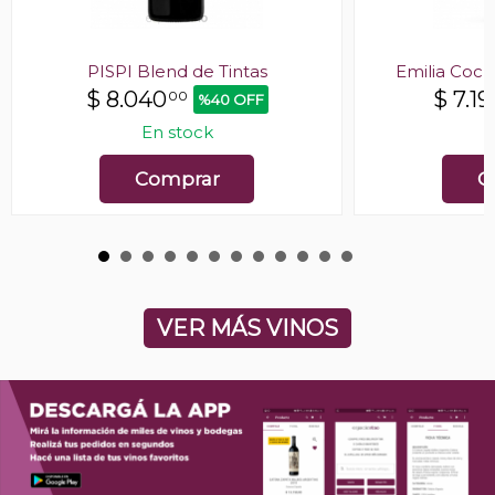
PISPI Blend de Tintas
Emilia Cockt
$
8.040
$
7.19
00
%40 OFF
En stock
E
Comprar
C
VER MÁS VINOS