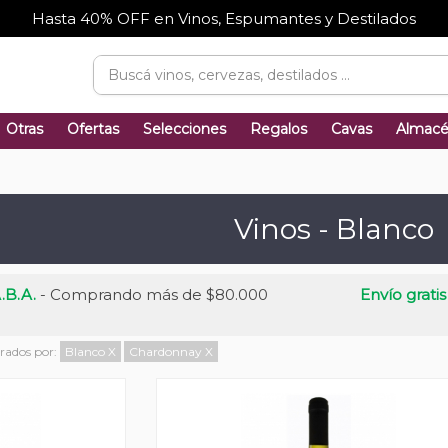
Hasta 40% OFF en Vinos, Espumantes y Destilados
Otras
Ofertas
Selecciones
Regalos
Cavas
Almac
Vinos - Blanco
.B.A.
- Comprando más de $80.000
Envío gratis
trados por:
Blanco
X
Chardonnay
X