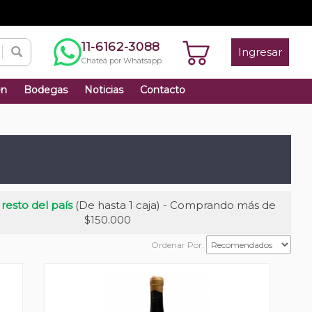
11-6162-3088
Ingresar
Chateá por Whatsapp
én
Bodegas
Noticias
Contacto
 resto del país
(De hasta 1 caja) - Comprando más de
$150.000
Ordenar Por: