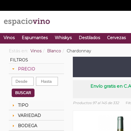
Vinos
Espumantes
Whiskys
Destilados
Cervezas
Estás en:
Vinos
Blanco
Chardonnay
FILTROS
PRECIO
Envío gratis en C.A
BUSCAR
Productos 97 al 145 de 332
Fil
TIPO
VARIEDAD
BODEGA