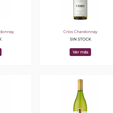
rdonnay
Críos Chardonnay
K
SIN STOCK
Ver más