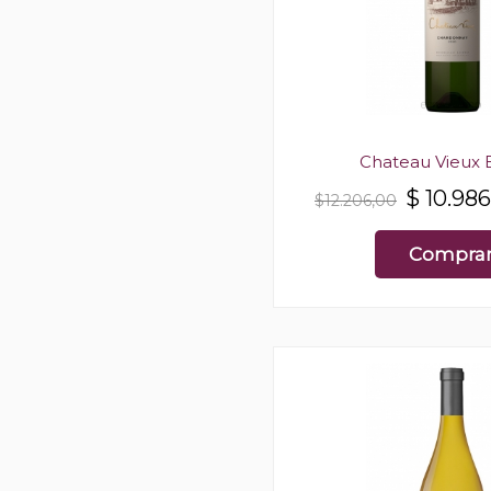
Chateau Vieux 
$
10.986
$12.206,00
Compra