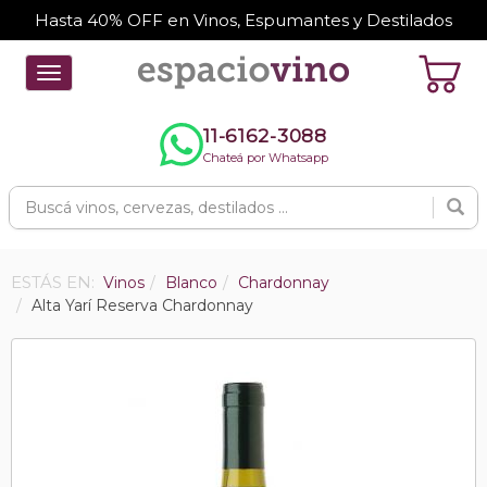
Hasta 40% OFF en Vinos, Espumantes y Destilados
Toggle
navigation
11-6162-3088
Chateá por Whatsapp
ESTÁS EN:
Vinos
Blanco
Chardonnay
Alta Yarí Reserva Chardonnay