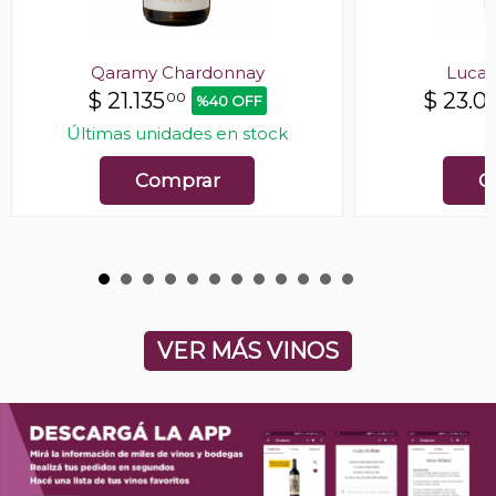
Qaramy Chardonnay
Luca 
$
21.135
$
23.0
00
%40 OFF
Últimas unidades en stock
E
Comprar
C
VER MÁS VINOS