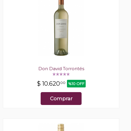
Don David Torrontés
$
10.620
00
%10 OFF
Comprar