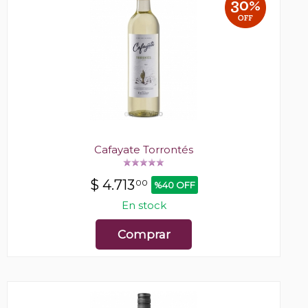
Cafayate Torrontés
$
4.713
00
%40 OFF
En stock
Comprar