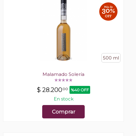
500 ml
Malamado Solería
$
28.200
00
%40 OFF
En stock
Comprar