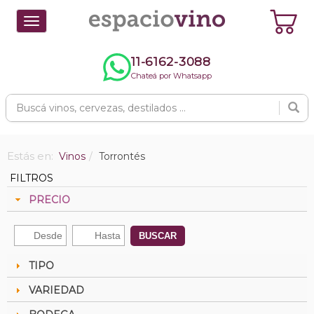
Toggle
navigation
11-6162-3088
Chateá por Whatsapp
Estás en:
Vinos
Torrontés
FILTROS
PRECIO
BUSCAR
TIPO
VARIEDAD