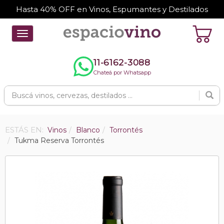
Hasta 40% OFF en Vinos, Espumantes y Destilados
Toggle
navigation
11-6162-3088
Chateá por Whatsapp
ESTÁS EN:
Vinos
Blanco
Torrontés
Tukma Reserva Torrontés