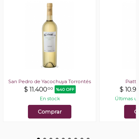
San Pedro de Yacochuya Torrontés
Piatte
$
11.400
$
10.9
00
%40 OFF
En stock
Últimas u
Comprar
C