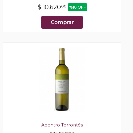
$
10.620
00
%10 OFF
Comprar
Adentro Torrontés