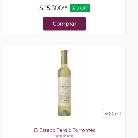
$
15.300
00
%10 OFF
Comprar
500 ml
El Esteco Tardío Torrontés