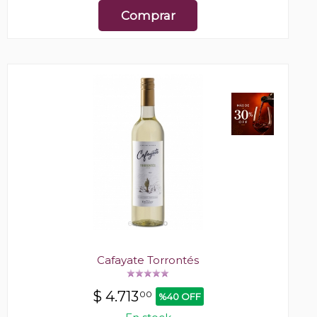
Comprar
Cafayate Torrontés
$
4.713
00
%40 OFF