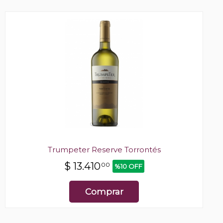
Trumpeter Reserve Torrontés
$
13.410
00
%10 OFF
Comprar