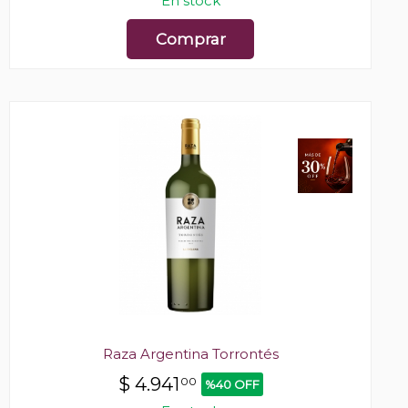
En stock
Comprar
Raza Argentina Torrontés
$
4.941
00
%40 OFF