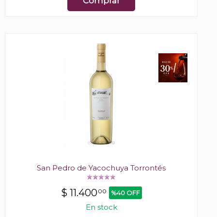
Comprar
San Pedro de Yacochuya Torrontés
$
11.400
00
%40 OFF
En stock