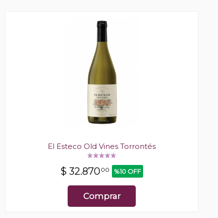
El Esteco Old Vines Torrontés
$
32.870
00
%10 OFF
Comprar