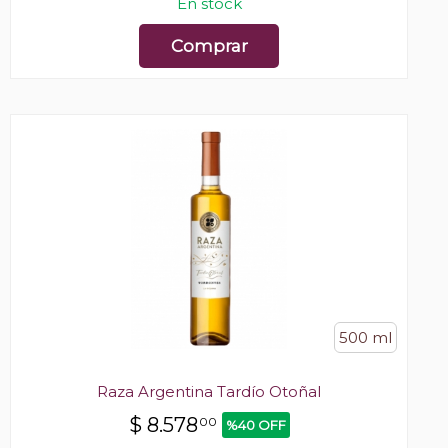
En stock
Comprar
500 ml
Raza Argentina Tardío Otoñal
$
8.578
00
%40 OFF