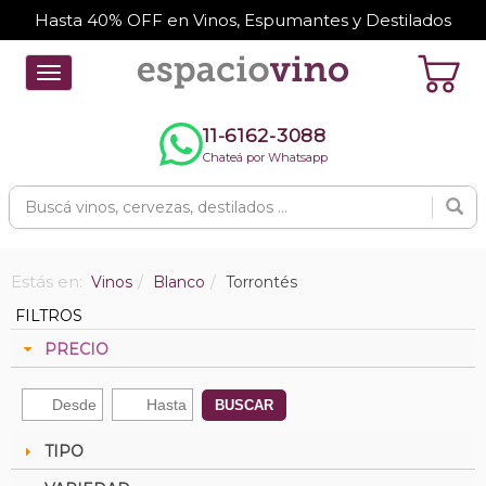
Hasta 40% OFF en Vinos, Espumantes y Destilados
Toggle
navigation
11-6162-3088
Chateá por Whatsapp
Estás en:
Vinos
Blanco
Torrontés
FILTROS
PRECIO
BUSCAR
TIPO