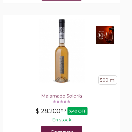
500 ml
Malamado Solería
$
28.200
00
%40 OFF
En stock