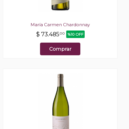
María Carmen Chardonnay
$
73.485
00
%10 OFF
Comprar