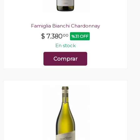
Famiglia Bianchi Chardonnay
$
7.380
00
%31 OFF
En stock
Comprar