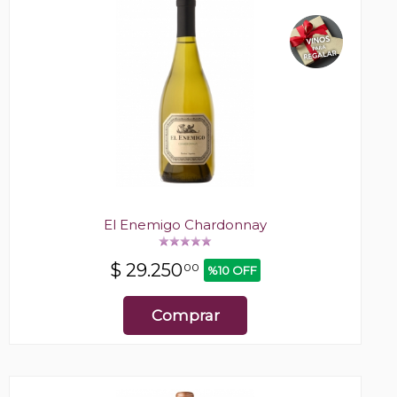
El Enemigo Chardonnay
$
29.250
00
%10 OFF
Comprar