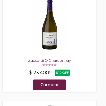
Zuccardi Q Chardonnay
$
23.400
00
%10 OFF
Comprar