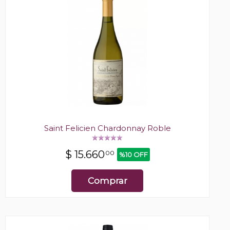
Saint Felicien Chardonnay Roble
$
15.660
00
%10 OFF
Comprar