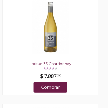
Latitud 33 Chardonnay
$
7.887
00
Comprar