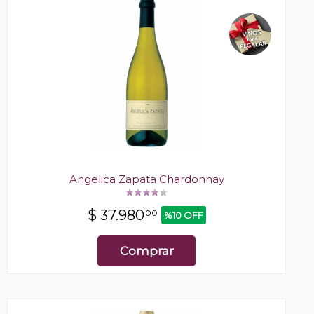
Angelica Zapata Chardonnay
$
37.980
00
%10 OFF
Comprar