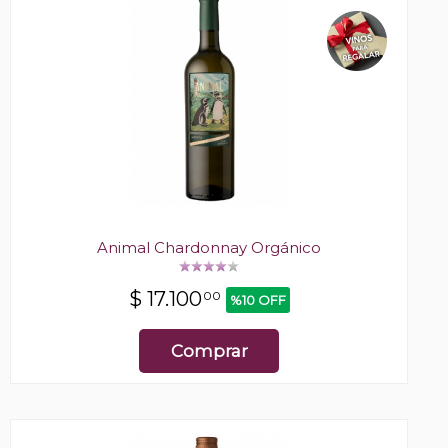
Animal Chardonnay Orgánico
$
17.100
00
%10 OFF
Comprar