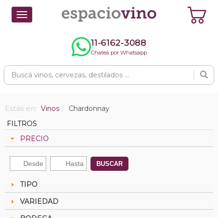
Toggle
navigation
11-6162-3088
Chateá por Whatsapp
Estás en:
Vinos
Chardonnay
FILTROS
PRECIO
BUSCAR
TIPO
VARIEDAD