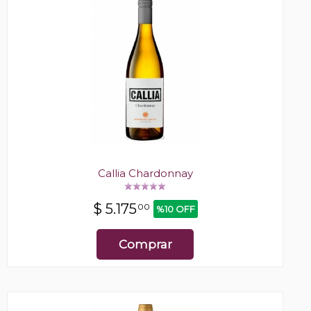
Callia Chardonnay
$
5.175
00
%10 OFF
Comprar