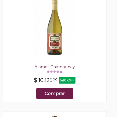
Alamos Chardonnay
$
10.125
00
%10 OFF
Comprar