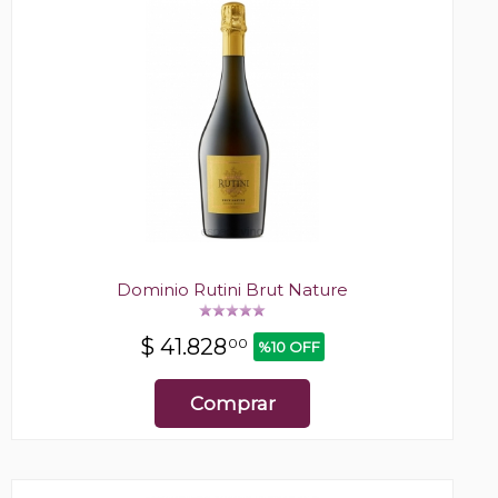
Dominio Rutini Brut Nature
$
41.828
00
%10 OFF
Comprar