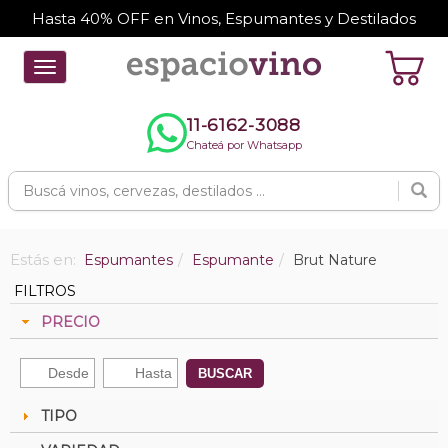
Hasta 40% OFF en Vinos, Espumantes y Destilados
Toggle
navigation
11-6162-3088
Chateá por Whatsapp
Estás en:
Espumantes
Espumante
Brut Nature
FILTROS
PRECIO
BUSCAR
TIPO