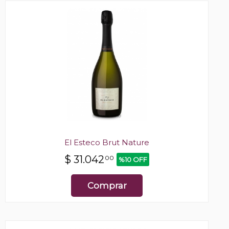
El Esteco Brut Nature
$
31.042
00
%10 OFF
Comprar