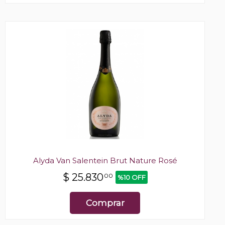
Alyda Van Salentein Brut Nature Rosé
$
25.830
00
%10 OFF
Comprar