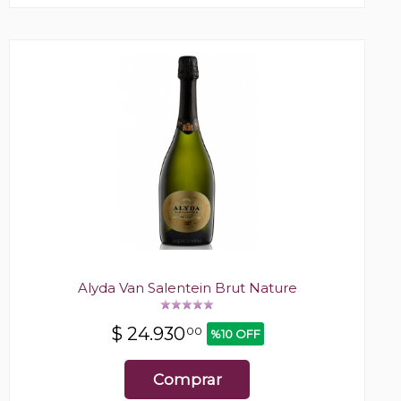
Alyda Van Salentein Brut Nature
$
24.930
00
%10 OFF
Comprar