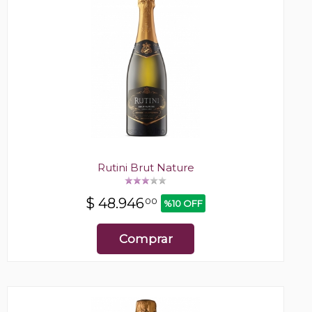
Rutini Brut Nature
$
48.946
00
%10 OFF
Comprar