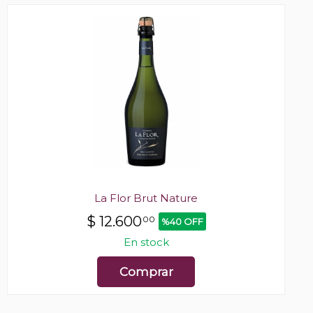
La Flor Brut Nature
$
12.600
00
%40 OFF
En stock
Comprar