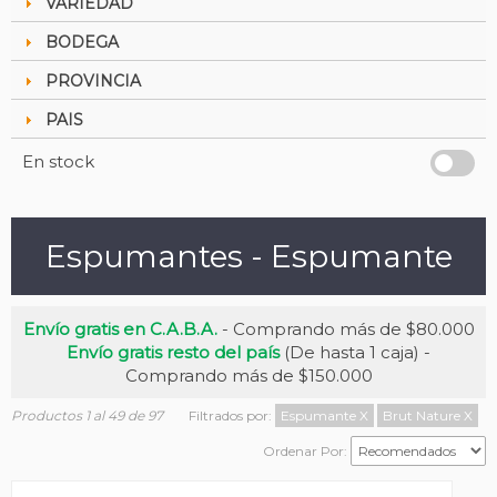
VARIEDAD
BODEGA
PROVINCIA
PAIS
En stock
Espumantes - Espumante
Envío gratis en C.A.B.A.
- Comprando más de $80.000
Envío gratis resto del país
(De hasta 1 caja) -
Comprando más de $150.000
Productos 1 al 49 de 97
Filtrados por:
Espumante
X
Brut Nature
X
Ordenar Por: