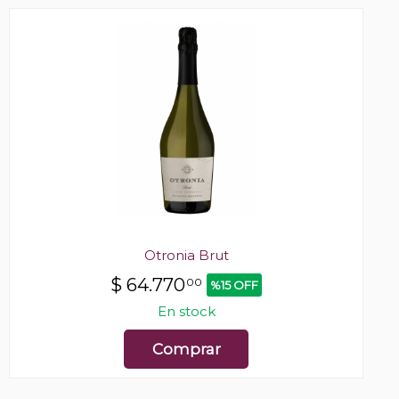
Otronia Brut
$
64.770
00
%15 OFF
En stock
Comprar