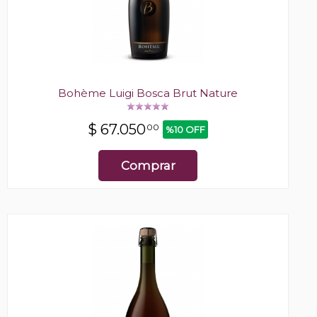
Bohème Luigi Bosca Brut Nature
$
67.050
00
%10 OFF
Comprar