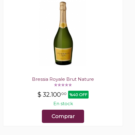
Bressia Royale Brut Nature
$
32.100
00
%40 OFF
En stock
Comprar