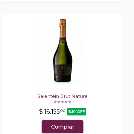
Salentein Brut Nature
$
16.155
00
%10 OFF
Comprar