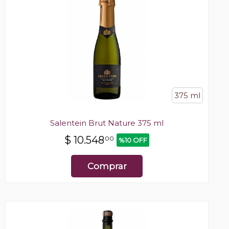
375 ml
Salentein Brut Nature 375 ml
$
10.548
00
%10 OFF
Comprar