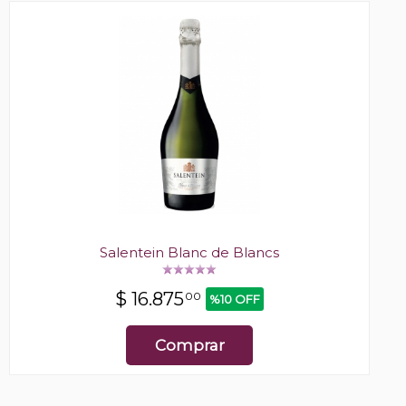
Salentein Blanc de Blancs
$
16.875
00
%10 OFF
Comprar