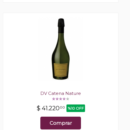
DV Catena Nature
$
41.220
00
%10 OFF
Comprar