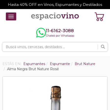
Hasta 40% OFF en Vinos, Espumantes y Destilados
Toggle
navigation
11-6162-3088
Chateá por Whatsapp
ESTÁS EN:
Espumantes
Espumante
Brut Nature
Alma Negra Brut Nature Rosé