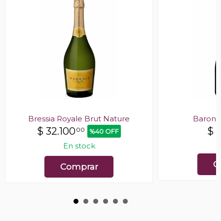
Bressia Royale Brut Nature
Baron 
$
32.100
$
00
%40 OFF
E
En stock
C
Comprar