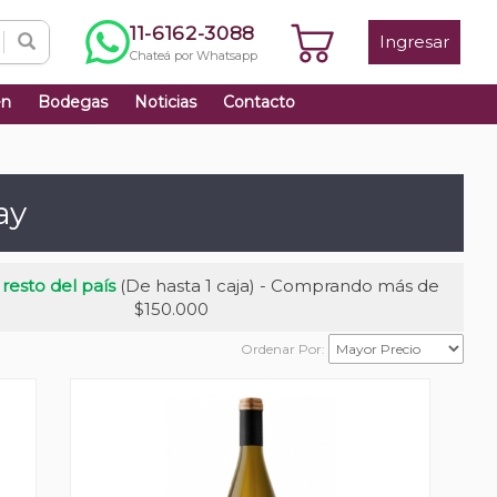
11-6162-3088
Ingresar
Chateá por Whatsapp
én
Bodegas
Noticias
Contacto
ay
 resto del país
(De hasta 1 caja) - Comprando más de
$150.000
Ordenar Por: