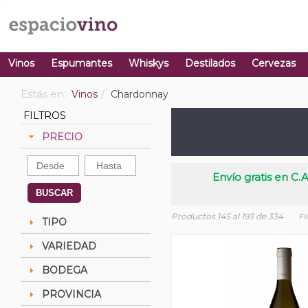
Vinos
Espumantes
Whiskys
Destilados
Cervezas
Estás en:
Vinos
Chardonnay
FILTROS
PRECIO
Envío gratis en C.A
BUSCAR
Productos 145 al 193 de 334
Fi
TIPO
VARIEDAD
BODEGA
PROVINCIA