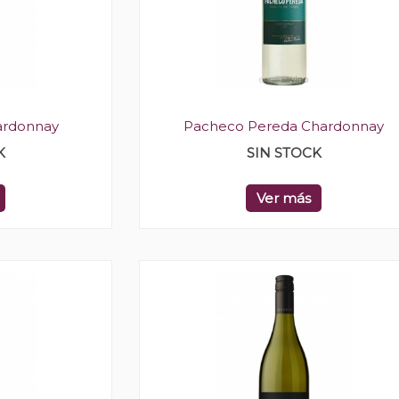
ardonnay
Pacheco Pereda Chardonnay
K
SIN STOCK
Ver más