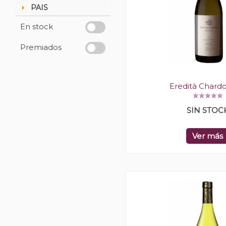
PAIS
En stock
Premiados
Eredità Chard
SIN STOC
Ver más