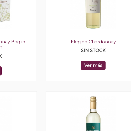
nnay Bag in
Elegido Chardonnay
ml
SIN STOCK
K
Ver más