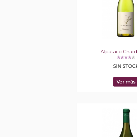
Alpataco Char
SIN STOC
Ver más