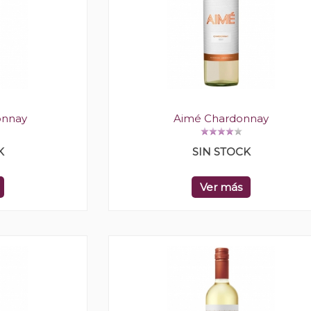
onnay
Aimé Chardonnay
K
SIN STOCK
Ver más