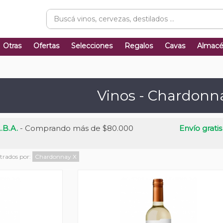
Otras
Ofertas
Selecciones
Regalos
Cavas
Almac
Vinos - Chardonn
.B.A.
- Comprando más de $80.000
Envío gratis
ltrados por:
Chardonnay
X