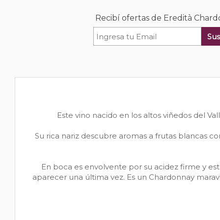
Recibí ofertas de Eredità Char
Sus
Este vino nacido en los altos viñedos del Val
Su rica nariz descubre aromas a frutas blancas c
En boca es envolvente por su acidez firme y estr
aparecer una última vez. Es un Chardonnay maravi