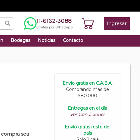
11-6162-3088
Ingresar
Chateá por Whatsapp
én
Bodegas
Noticias
Contacto
Envío gratis en C.A.B.A.
Comprando más de
$80.000
Entregas en el día
Ver Condiciones
Envío gratis resto del
país
u compra sea
Sólo 1 caja