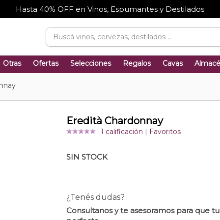
Hasta 40% OFF en Vinos, Espumantes y Destilados
Otras
Ofertas
Selecciones
Regalos
Cavas
Almac
onnay
Eredità Chardonnay
1 calificación
|
Favoritos
SIN STOCK
¿Tenés dudas?
Consultanos y te asesoramos para que t