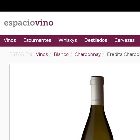
Vinos
Espumantes
Whiskys
Destilados
Cervezas
ESTÁS EN:
Vinos
Blanco
Chardonnay
Eredità Chard