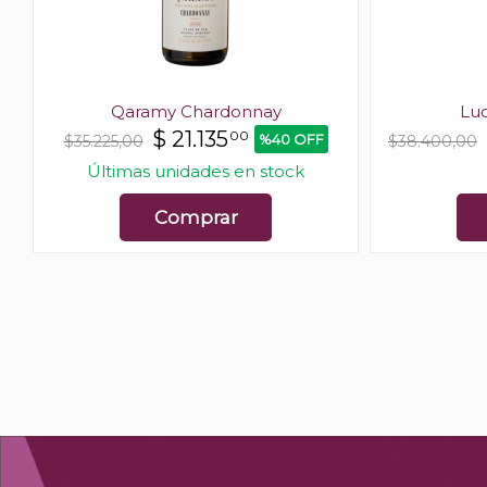
l
Qaramy Chardonnay
Lu
$
21.135
00
%40 OFF
$35.225,00
$38.400,00
Últimas unidades en stock
Comprar