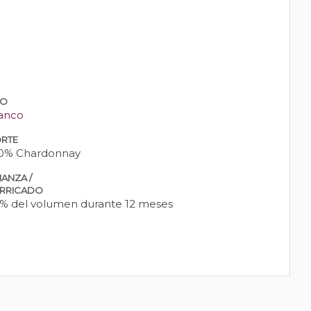
PO
anco
RTE
0% Chardonnay
IANZA /
RRICADO
% del volumen durante 12 meses