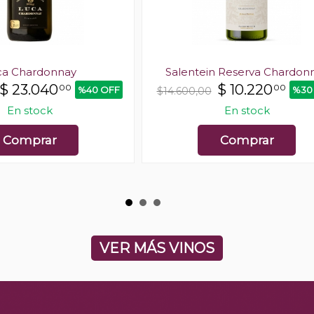
ca Chardonnay
Salentein Reserva Chardon
$
23.040
$
10.220
00
00
%40 OFF
%30
$14.600,00
En stock
En stock
Comprar
Comprar
VER MÁS VINOS