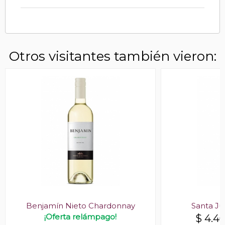
Otros visitantes también vieron:
Benjamín Nieto Chardonnay
Santa Ju
¡Oferta relámpago!
$
4.4