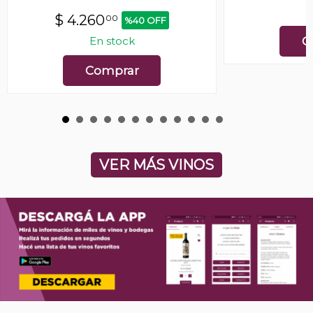
E
$
4.260
00
%40 OFF
En stock
C
Comprar
VER MÁS VINOS