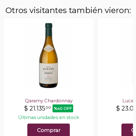
Otros visitantes también vieron:
Qaramy Chardonnay
Luca 
$
21.135
$
23.0
00
%40 OFF
Últimas unidades en stock
E
Comprar
C