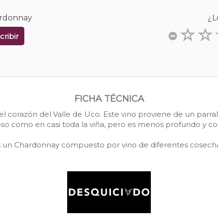
ardonnay
¿L
cribir
FICHA TÉCNICA
l corazón del Valle de Uco. Este vino proviene de un parr
noso como en casi toda la viña, pero es menos profundo y c
s un Chardonnay compuesto por vino de diferentes cosecha