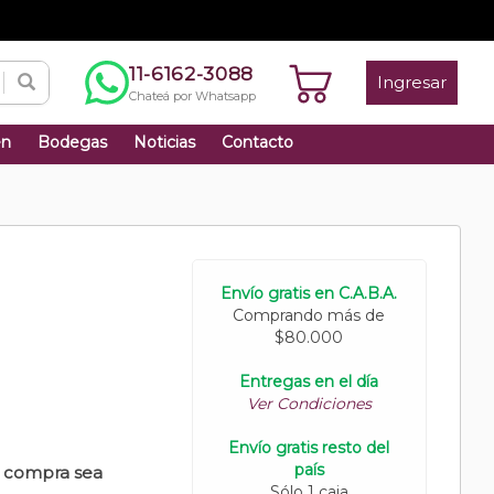
11-6162-3088
Ingresar
Chateá por Whatsapp
én
Bodegas
Noticias
Contacto
Envío gratis en C.A.B.A.
Comprando más de
$80.000
Entregas en el día
Ver Condiciones
Envío gratis resto del
país
u compra sea
Sólo 1 caja