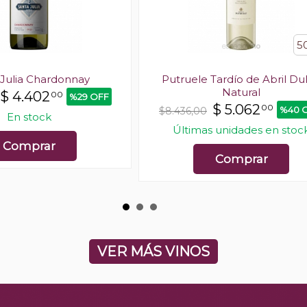
5
 Julia Chardonnay
Putruele Tardío de Abril Du
Natural
$
4.402
00
%29 OFF
$
5.062
00
%40 
$8.436,00
En stock
Últimas unidades en stoc
Comprar
Comprar
VER MÁS VINOS