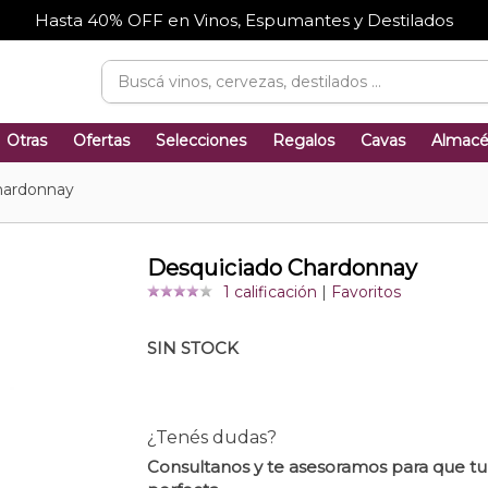
Hasta 40% OFF en Vinos, Espumantes y Destilados
Otras
Ofertas
Selecciones
Regalos
Cavas
Almac
hardonnay
Desquiciado Chardonnay
1 calificación
|
Favoritos
SIN STOCK
¿Tenés dudas?
Consultanos y te asesoramos para que t