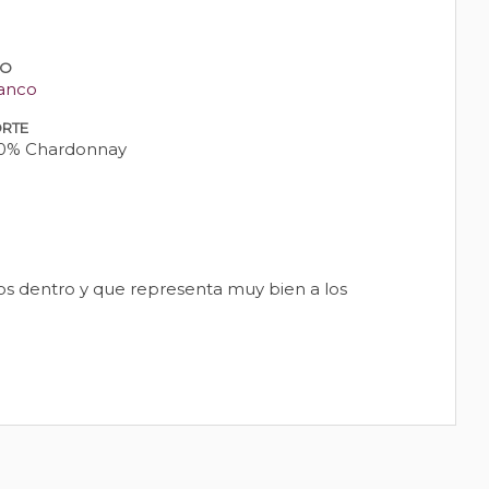
PO
anco
RTE
0% Chardonnay
mos dentro y que representa muy bien a los