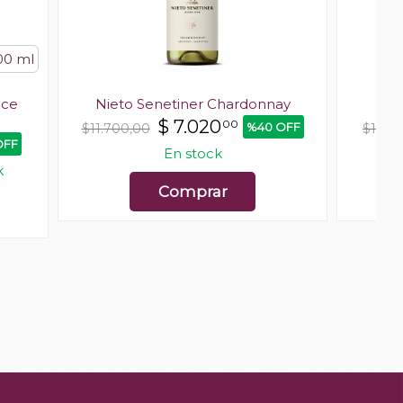
00 ml
lce
Nieto Senetiner Chardonnay
$
7.020
00
%40 OFF
$11.700,00
$12.12
OFF
En stock
Últ
k
Comprar