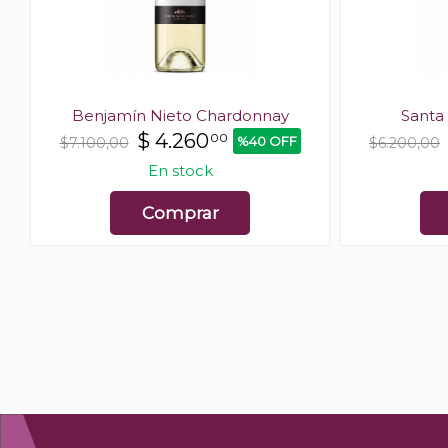
Benjamín Nieto Chardonnay
Santa
$
4.260
00
%40 OFF
$7.100,00
$6.200,00
En stock
Comprar