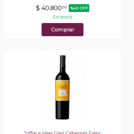
$
40.800
00
%40 OFF
En stock
Comprar
Joffre e Hijas Gran Cabernet Franc