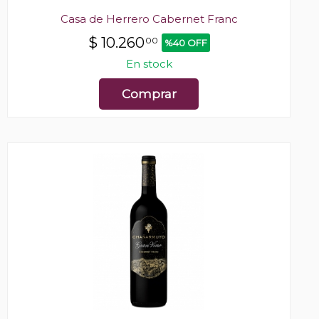
Casa de Herrero Cabernet Franc
$
10.260
00
%40 OFF
En stock
Comprar