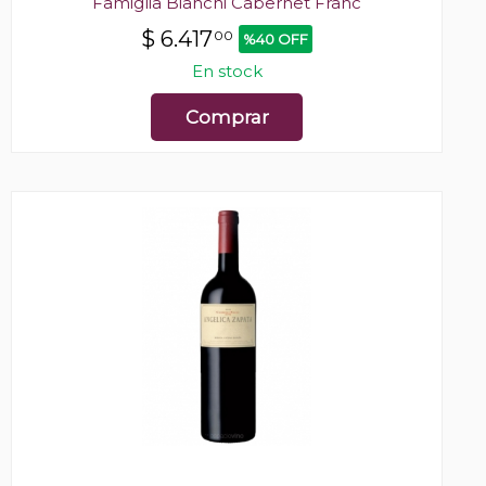
Famiglia Bianchi Cabernet Franc
$
6.417
00
%40 OFF
En stock
Comprar