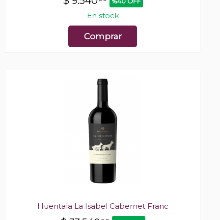
$
9.540
%40 OFF
En stock
Comprar
Huentala La Isabel Cabernet Franc