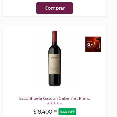
Comprar
Escorihuela Gascón Cabernet Franc
$
8.400
00
%40 OFF