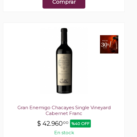
Comprar
Gran Enemigo Chacayes Single Vineyard
Cabernet Franc
$
42.960
00
%40 OFF
En stock