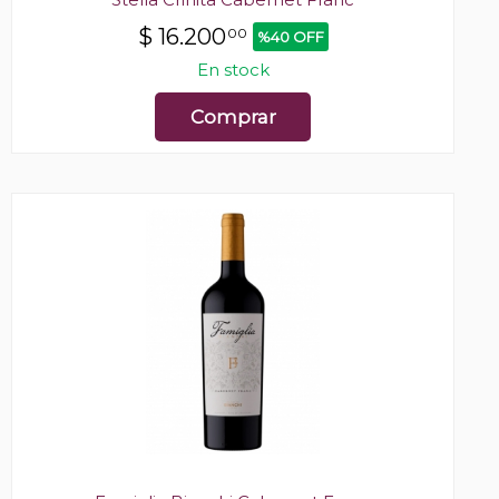
$
16.200
00
%40 OFF
En stock
Comprar