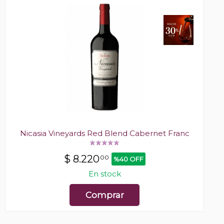
Nicasia Vineyards Red Blend Cabernet Franc
$
8.220
00
%40 OFF
En stock
Comprar