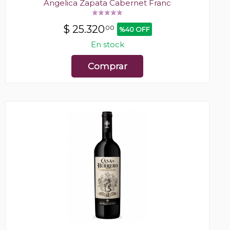
Angelica Zapata Cabernet Franc
$
25.320
00
%40 OFF
En stock
Comprar