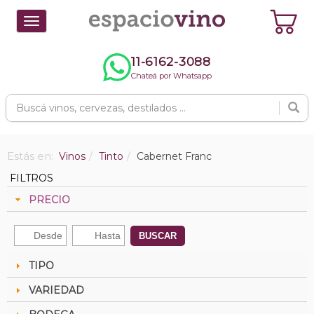
Toggle
navigation
11-6162-3088
Chateá por Whatsapp
Estás en:
Vinos
Tinto
Cabernet Franc
FILTROS
PRECIO
BUSCAR
TIPO
VARIEDAD