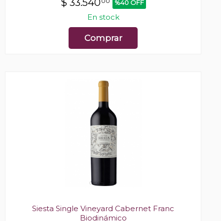
$
33.540
00
%40 OFF
En stock
Comprar
Siesta Single Vineyard Cabernet Franc
Biodinámico