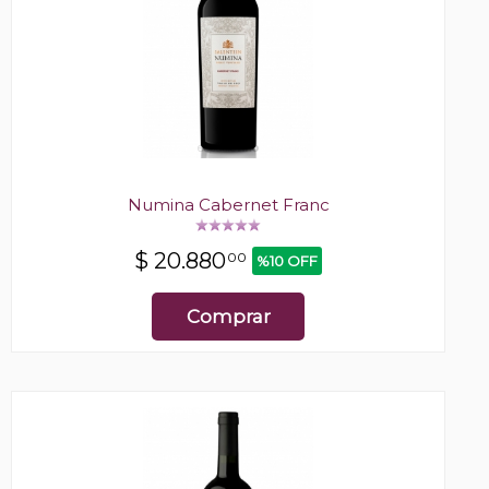
Numina Cabernet Franc
$
20.880
00
%10 OFF
Comprar