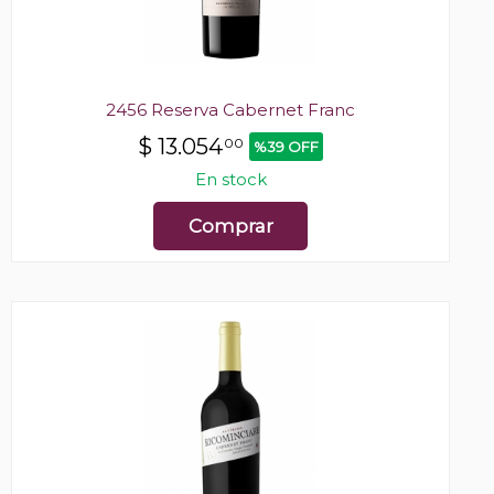
2456 Reserva Cabernet Franc
$
13.054
00
%39 OFF
En stock
Comprar