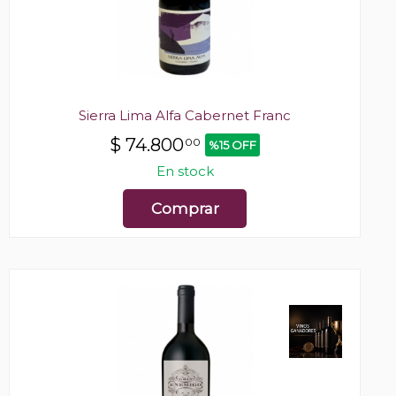
Sierra Lima Alfa Cabernet Franc
$
74.800
00
%15 OFF
En stock
Comprar