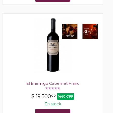
El Enemigo Cabernet Franc
$
19.500
00
%40 OFF
En stock