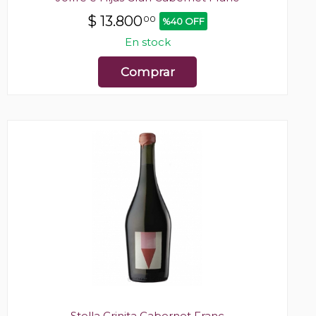
$
13.800
00
%40 OFF
En stock
Comprar
Stella Crinita Cabernet Franc