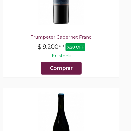
Trumpeter Cabernet Franc
$
9.200
00
%20 OFF
En stock
Comprar