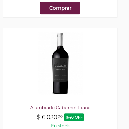
Comprar
Alambrado Cabernet Franc
$
6.030
00
%40 OFF
En stock