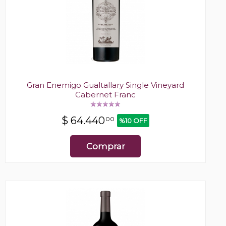
Gran Enemigo Gualtallary Single Vineyard
Cabernet Franc
$
64.440
00
%10 OFF
Comprar