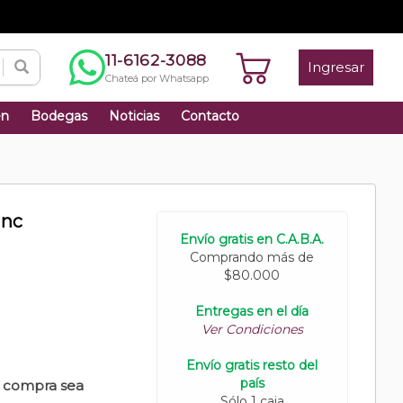
11-6162-3088
Ingresar
Chateá por Whatsapp
én
Bodegas
Noticias
Contacto
anc
Envío gratis en C.A.B.A.
Comprando más de
$80.000
Entregas en el día
Ver Condiciones
Envío gratis resto del
país
u compra sea
Sólo 1 caja