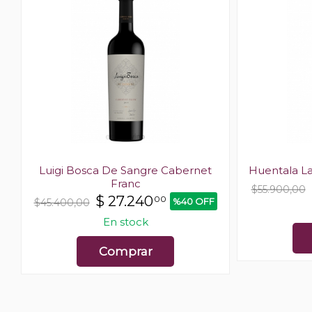
Luigi Bosca De Sangre Cabernet
Huentala La
Franc
$55.900,00
$
27.240
00
%40 OFF
$45.400,00
En stock
Comprar