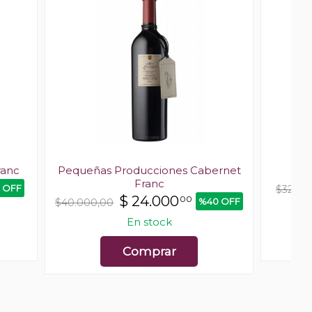
ranc
Pequeñas Producciones Cabernet
El 
Franc
 OFF
$32.50
$
24.000
00
%40 OFF
$40.000,00
En stock
Comprar