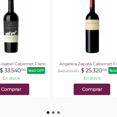
 Isabel Cabernet Franc
Angelica Zapata Cabernet F
$
33.540
$
25.320
00
00
%40 OFF
%40
$42.200,00
En stock
En stock
Comprar
Comprar