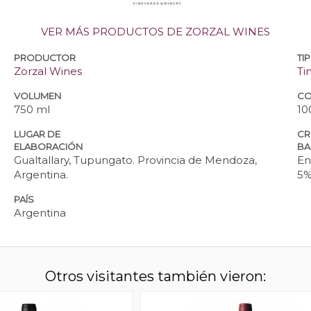
VER MÁS PRODUCTOS DE ZORZAL WINES
PRODUCTOR
TI
Zorzal Wines
Ti
VOLUMEN
CO
750 ml
10
LUGAR DE
CR
ELABORACIÓN
BA
Gualtallary, Tupungato. Provincia de Mendoza,
En
Argentina.
5%
PAÍS
Argentina
Otros visitantes también vieron: