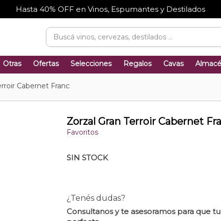
Hasta 40% OFF en Vinos, Espumantes y Destilados
Otras
Ofertas
Selecciones
Regalos
Cavas
Almac
erroir Cabernet Franc
Zorzal Gran Terroir Cabernet Fr
Favoritos
SIN STOCK
¿Tenés dudas?
Consultanos y te asesoramos para que t