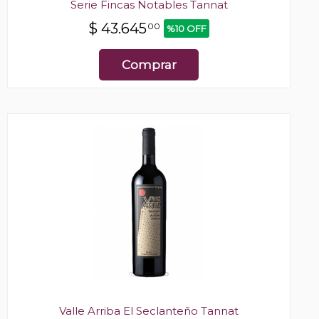
Serie Fincas Notables Tannat
$
43.645
00
%10 OFF
Comprar
Valle Arriba El Seclanteño Tannat