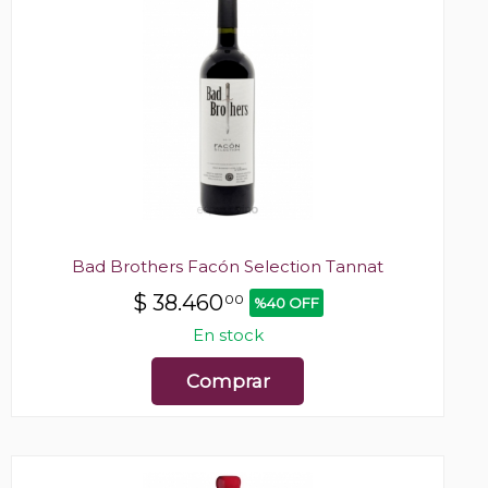
Bad Brothers Facón Selection Tannat
$
38.460
00
%40 OFF
En stock
Comprar