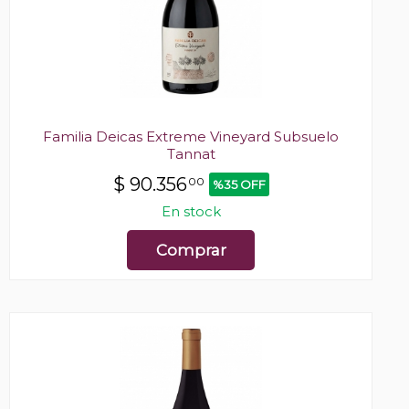
Familia Deicas Extreme Vineyard Subsuelo
Tannat
$
90.356
00
%35 OFF
En stock
Comprar