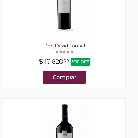
Don David Tannat
$
10.620
00
%10 OFF
Comprar