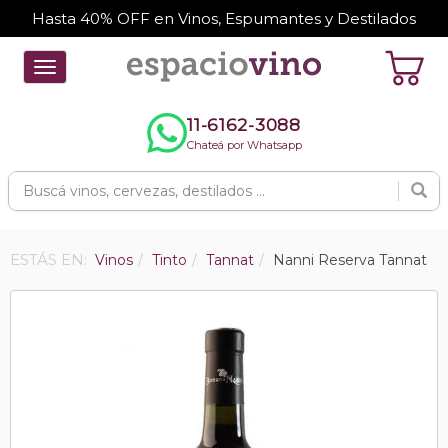
Hasta 40% OFF en Vinos, Espumantes y Destilados
Toggle
navigation
11-6162-3088
Chateá por Whatsapp
ESTÁS EN:
Vinos
Tinto
Tannat
Nanni Reserva Tannat