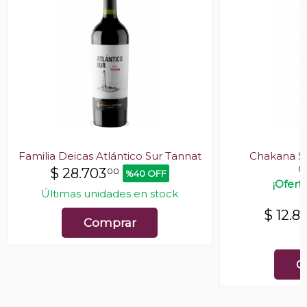
Familia Deicas Atlántico Sur Tannat
Chakana So
O
$
28.703
00
%40 OFF
¡Ofert
Últimas unidades en stock
$
12.8
Comprar
E
C