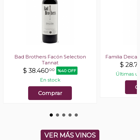
Bad Brothers Facón Selection
Familia Deicas
Tannat
$
28.7
$
38.460
00
%40 OFF
Últimas u
En stock
C
Comprar
VER MÁS VINOS