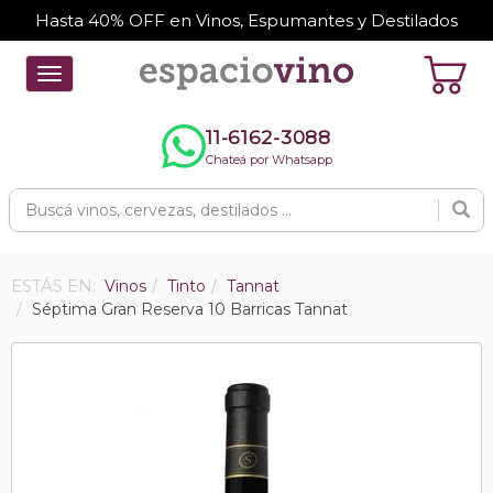
Hasta 40% OFF en Vinos, Espumantes y Destilados
Toggle
navigation
11-6162-3088
Chateá por Whatsapp
ESTÁS EN:
Vinos
Tinto
Tannat
Séptima Gran Reserva 10 Barricas Tannat