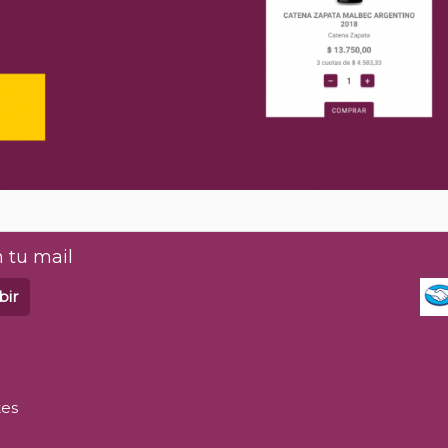
 tu mail
bir
tes