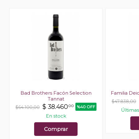
Bad Brothers Facón Selection
Familia Dei
Tannat
$47.838,00
$
38.460
00
%40 OFF
$64.100,00
Últimas
En stock
Comprar