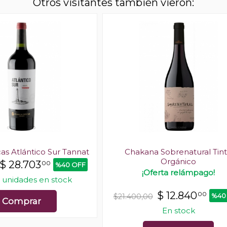
Otros visitantes también vieron:
cas Atlántico Sur Tannat
Chakana Sobrenatural Tin
Orgánico
$
28.703
00
%40 OFF
¡Oferta relámpago!
 unidades en stock
$
12.840
00
%40
$21.400,00
Comprar
En stock