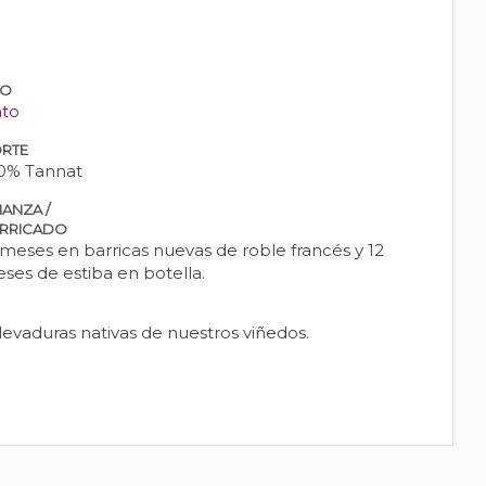
PO
nto
RTE
0% Tannat
IANZA /
RRICADO
 meses en barricas nuevas de roble francés y 12
ses de estiba en botella.
evaduras nativas de nuestros viñedos.