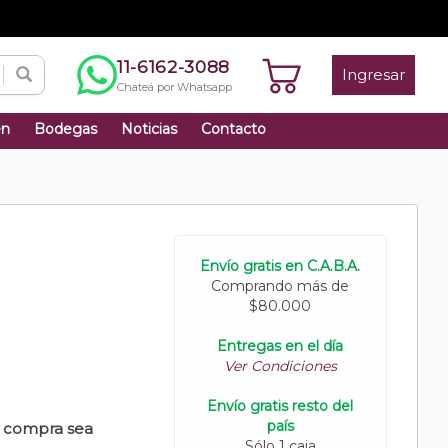
11-6162-3088
Ingresar
Chateá por Whatsapp
én
Bodegas
Noticias
Contacto
Envío gratis en C.A.B.A.
Comprando más de
$80.000
Entregas en el día
Ver Condiciones
Envío gratis resto del
país
u compra sea
Sólo 1 caja