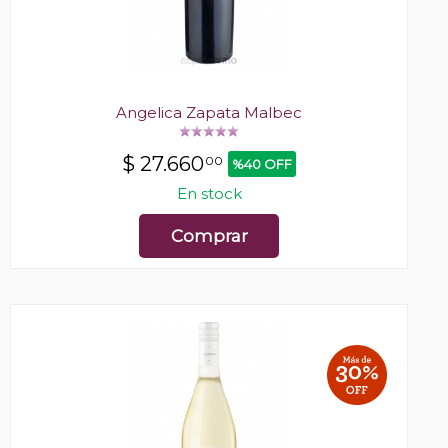
Angelica Zapata Malbec
$
27.660
00
%40 OFF
En stock
Comprar