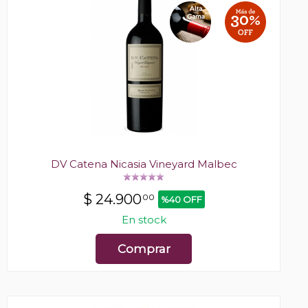
DV Catena Nicasia Vineyard Malbec
$
24.900
00
%40 OFF
En stock
Comprar