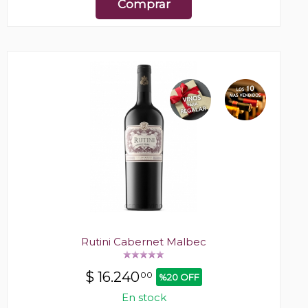
Comprar
Rutini Cabernet Malbec
$
16.240
00
%20 OFF
En stock