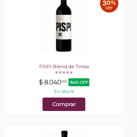
PISPI Blend de Tintas
$
8.040
00
%40 OFF
En stock
Comprar