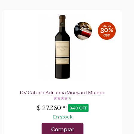
DV Catena Adrianna Vineyard Malbec
$
27.360
00
%40 OFF
En stock
Comprar