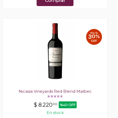
Comprar
Nicasia Vineyards Red Blend Malbec
$
8.220
00
%40 OFF
En stock