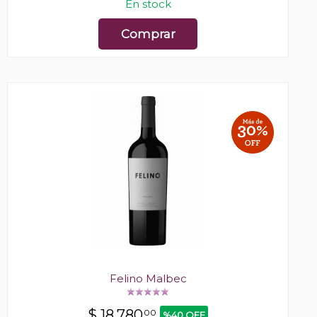
En stock
Comprar
Felino Malbec
$
18.780
00
%40 OFF