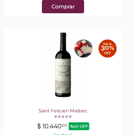
Comprar
Saint Felicien Malbec
$
10.440
00
%40 OFF