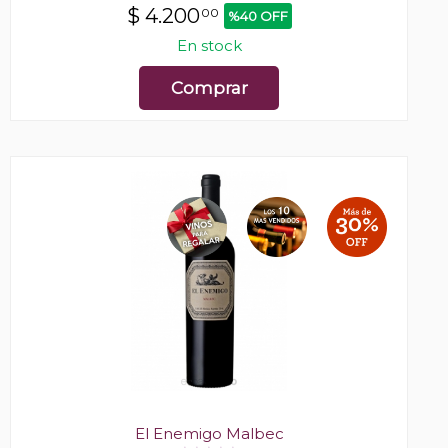
$
4.200
00
%40 OFF
En stock
Comprar
El Enemigo Malbec