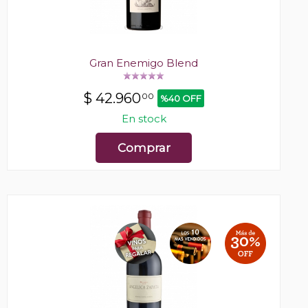
Gran Enemigo Blend
$
42.960
00
%40 OFF
En stock
Comprar