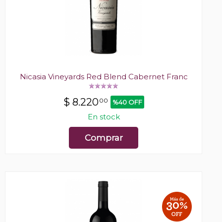
Nicasia Vineyards Red Blend Cabernet Franc
$
8.220
00
%40 OFF
En stock
Comprar