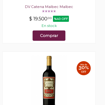
DV Catena Malbec Malbec
$
19.500
00
%40 OFF
En stock
Comprar