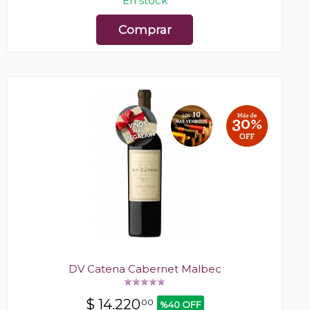
En stock
Comprar
DV Catena Cabernet Malbec
$
14.220
00
%40 OFF