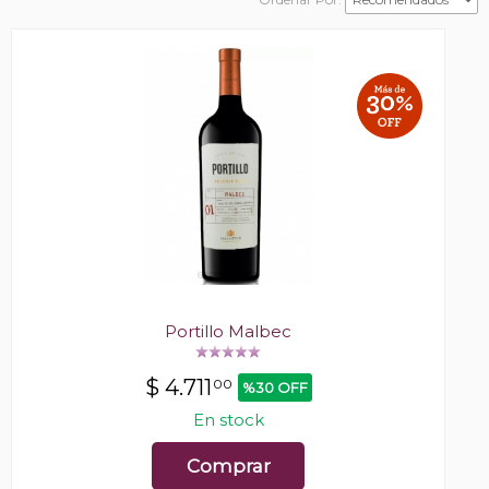
Portillo Malbec
$
4.711
00
%30 OFF
En stock
Comprar