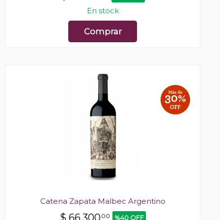
En stock
Comprar
Catena Zapata Malbec Argentino
$
66.300
00
%40 OFF