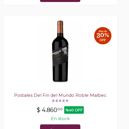
Postales Del Fin del Mundo Roble Malbec
$
4.860
00
%40 OFF
En stock