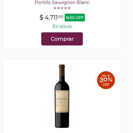
Portillo Sauvignon Blanc
$
4.711
00
%30 OFF
En stock
Comprar