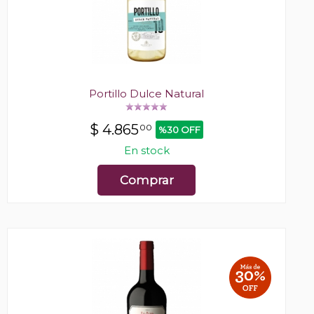
Portillo Dulce Natural
$
4.865
00
%30 OFF
En stock
Comprar