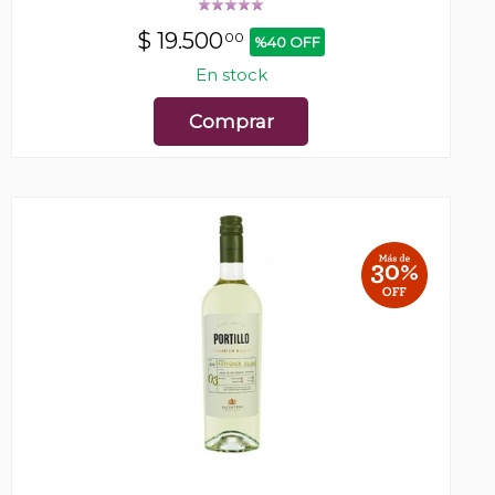
$
19.500
00
%40 OFF
En stock
Comprar