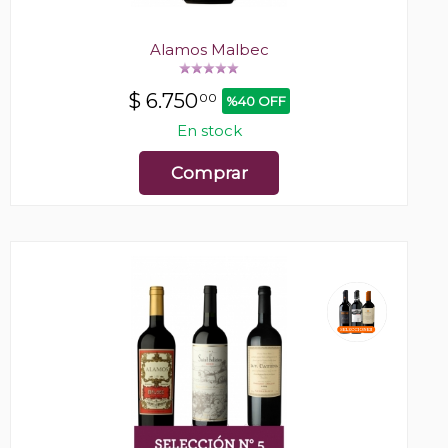
Alamos Malbec
$
6.750
00
%40 OFF
En stock
Comprar