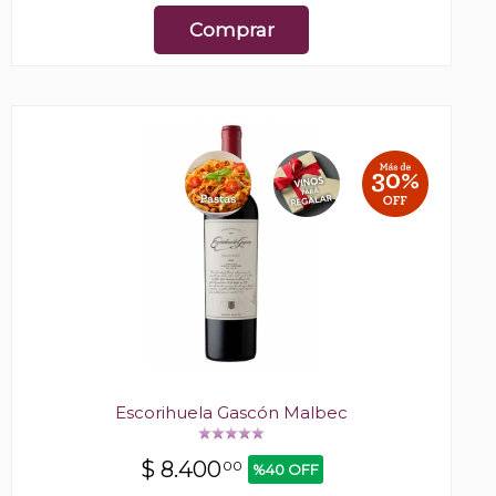
Comprar
Escorihuela Gascón Malbec
$
8.400
00
%40 OFF