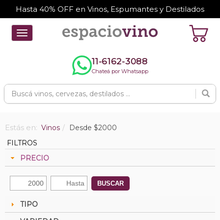
Hasta 40% OFF en Vinos, Espumantes y Destilados
Toggle
navigation
11-6162-3088
Chateá por Whatsapp
Estás en:
Vinos
Desde $2000
FILTROS
PRECIO
BUSCAR
TIPO