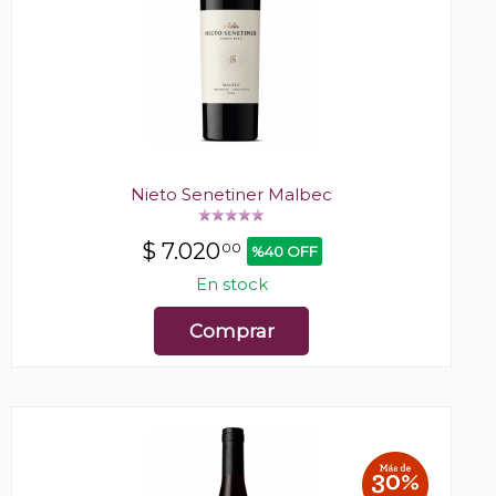
Nieto Senetiner Malbec
$
7.020
00
%40 OFF
En stock
Comprar