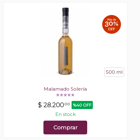
500 ml
Malamado Solería
$
28.200
00
%40 OFF
En stock
Comprar