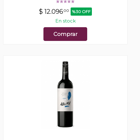
$
12.096
00
%30 OFF
En stock
Comprar