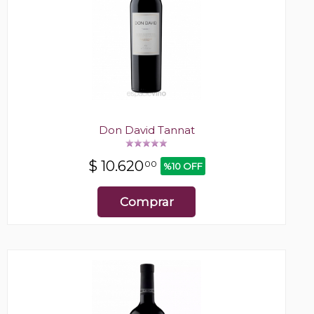
Don David Tannat
$
10.620
00
%10 OFF
Comprar