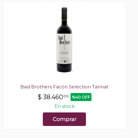
Bad Brothers Facón Selection Tannat
$
38.460
00
%40 OFF
En stock
Comprar