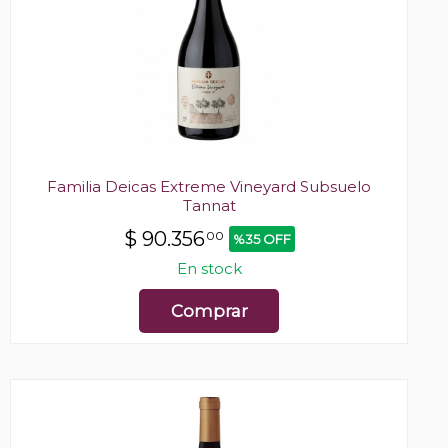
Familia Deicas Extreme Vineyard Subsuelo
Tannat
$
90.356
00
%35 OFF
En stock
Comprar