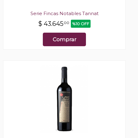
Serie Fincas Notables Tannat
$
43.645
00
%10 OFF
Comprar