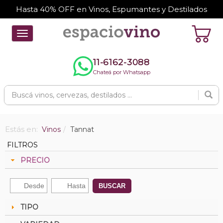
Hasta 40% OFF en Vinos, Espumantes y Destilados
Toggle
navigation
11-6162-3088
Chateá por Whatsapp
Estás en:
Vinos
Tannat
FILTROS
PRECIO
BUSCAR
TIPO